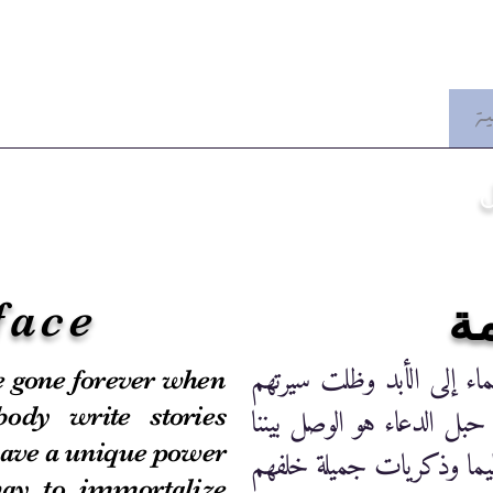
h
مكتبة الموقع
عام
عائلة أل فطاني
ية
face
اء إلى الأبد وظلت سيرتهم
e gone forever when
حبل الدعاء هو الوصل بيننا
ody write stories
ave a unique power
ظيما وذكريات جميلة خلفهم
way to immortalize