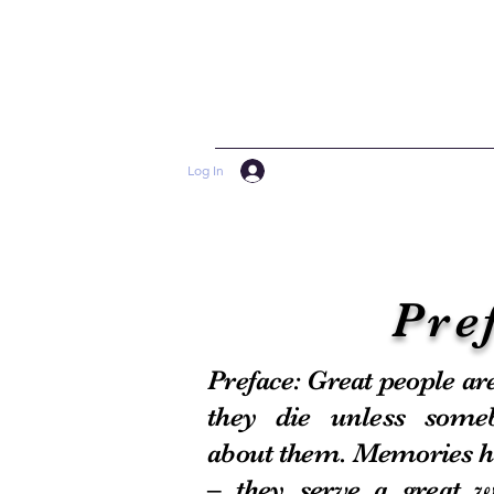
الاوقاف
Englis
Log In
Pre
Preface: Great people ar
they die unless someb
about them. Memories h
– they serve a great 