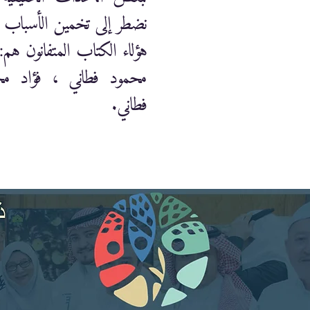
نضطر إلى تخمين الأسباب .
هؤلاء الكتاب المتفانون ه
محمود فطاني ، فؤاد مح
فطاني.