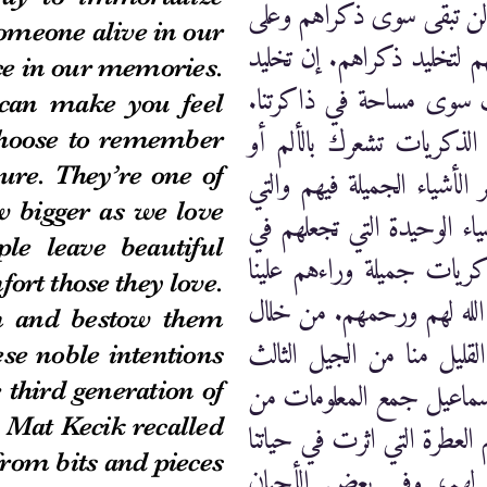
ن لن تبقى سوى ذكراهم وعلى
omeone alive in our
 لتخليد ذكراهم. إن تخليد
ce in our memories.
لب سوى مساحة في ذاكرتنا
can make you feel
ذكريات تشعرك بالألم أو
choose to remember
 الأشياء الجميلة فيهم والتي
sure. They’re one of
w bigger as we love
ياء الوحيدة التي تجعلهم في
e leave beautiful
كريات جميلة وراءهم علينا
rt those they love.
 الله لهم ورحمهم. من خلال
m and bestow them
 القليل منا من الجيل الثالث
ese noble intentions
سماعيل جمع المعلومات من
 third generation of
 Mat Kecik recalled
العطرة التي اثرت في حياتنا
from bits and pieces
 لهم، وفي بعض الأحيان