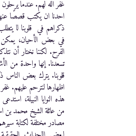
غفر الله لهم. عندما يرحلو
احدنا ان يكتب قصصًا عنهم
ذكراهم في قلوبنا لا يتط.
في بعض الأحيان، يمكن ال
الفرح. لكننا نختار أن نتذكر
تسعدنا. إنها واحدة من الأش
قلوبنا. يترك بعض الناس ذ
اظهارها لنترحم عليهم. غفر
هذه النوايا النبيلة، استدعى
من عائلة الشيخ محمد بن ا
مصادر مختلفة لكتابة سيرهم 
لبعض الاحداث الحقيقية