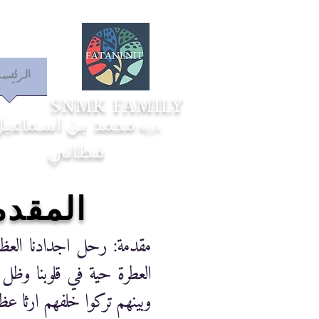
الرئيس
SNMK FAMILY
محمد بن اسماعيل
ذرية
فطاني
المقدمة
مقدمة: رحل اجدادنا العظم
العطرة حية في قلوبنا وظل 
وبينهم تركوا خلفهم ارثا ع