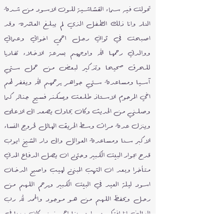
تحولت فيه سماء القشاشية للون الاسود من شدة
النار وانا ذلك الطفل الذي لم يبلغ العاشره وقد
اصبحت في ثواني رجل احمي اخواتي وعماتي
ووالدتي رحمها الله واوجههم بسرعة الاخلاء تفاديا
للحرق صحيحا وتذكير لبعض من حمل ستي
آسيا ومساعدة ستي جواهر يرحمهم الله ويغفر لهم
اخي المرحوم الاستاذ طلعت ويسكنه فسيح جناته كما
وصلني من الحديث وكان يحاول يصعد الى الاعلى
وينزل عدة مرات وسط الحريق الهائل لخروج النساء
الاكبر سنا ومساعدة العوائل والى دار الشيخ ايوب
قدح بجوار البيت الكبير وحتى ان يصل الدفاع المدني
متأخرا وبعد ان التهب المبنى لهيب واصبح الدخان
اسود ليلة العيد في البيت الكبير ويرحم اللهم من
رحل ويحفظ اللهم من هو موجود والحمد لله رب
العالمين انا افتكر جيدا حبيبنا احمد زين كان معنا في