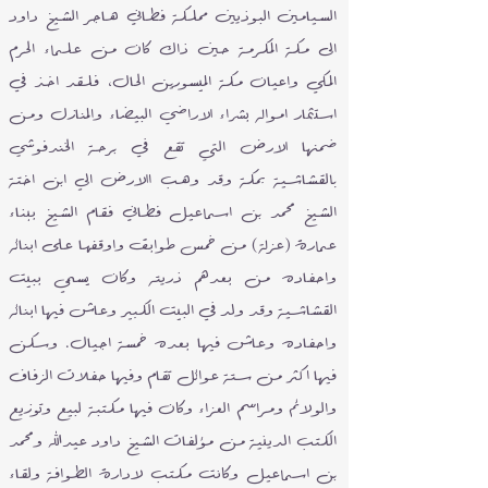
السيامين البوذيين مملكة فطاني هاجر الشيخ داود
الى مكة المكرمة حين ذاك كان من علماء الحرم
المكي واعيان مكة الميسورين الحال، فلقد اخذ في
استثمار امواله بشراء الاراضي البيضاء والمنازل ومن
ضمنها الارض التي تقع في برحة الخندفوشي
بالقشاشية بمكة وقد وهب االارض الي ابن اختة
الشيخ محمد بن اسماعيل فطاني فقام الشيخ ببناء
عمارة (عزلة) من خمس طوابق واوقفها على ابنائه
واحفاده من بعدهم ذريته وكان يسمي ببيت
القشاشية وقد ولد في البيت الكبير وعاش فيها ابنائه
واحفاده وعاش فيها بعده خمسة اجيال. وسكن
فيها اكثر من ستة عوائل تقام وفيها حفلات الزفاف
والولائم ومراسم العزاء وكان فيها مكتبة لبيع وتوزيع
الكتب الدينية من مؤلفات الشيخ داود عيدالله ومحمد
بن اسماعيل وكانت مكتب لادارة الطوافة ولقاء