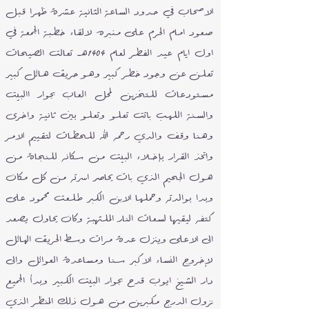
الاصحاب في حدود الساعة الثانية عشرة ظهرا قبل
صعود امام الحرم على منبره لالقاء خطبة الجمعة في
اول ايام عيد الفطر لعام 1404هـ تعالت الصيحات
تعلن عن وجود خطر كبير وهو حريق هائل كبير
مستودعات للتخزين لمحل العاب بجوار االبيت
والسنة اللهب باتت تعلو وتعلو بين ثانية واخرى
وهنا وقف والدي رحمه الله للحظات لتقييم الامر
واتخذ القرار بإخـلاء البيت من سكانه للنجاة من
هول الجحيم الذي بات يحاصر اسرته من كل مكان
وبدا بوالدته وحملها الابن الكبر طلعت محمود على
كتفه ليقيها لسعات النار الملتهبة وكان يحاول يصعد
الى الاعلى وينزل عدة مرات وسط الحريق الهائل
لإخروج النساء الاكبر سنا ومساعدة العوائل والى
دار الشيخ ايوب قدح بجوار البيت الكبير وبدأ الجميع
نزول الدرج مكبرين من هول ذلك المنظر الذي