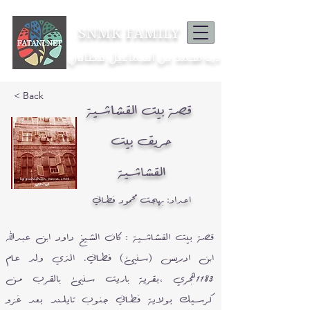
SNMK FAMILY
محمد بن اسماعيل فطاني
ذرية
< Back
قصة بيت القشاشية
حريق بيت
القشاشية
اعداد: بهجت محمود فطاني
قصة بيت القشاشية : كان الشيخ داود ابن عبدالله
ابن ادريس (سنيئ) فطاني. الذي ولد عام
1183هجري ،بقرية باريت سنيئ بالقرب من
كرسيك بولاية فطاني جنوب تايلند بعد غزو