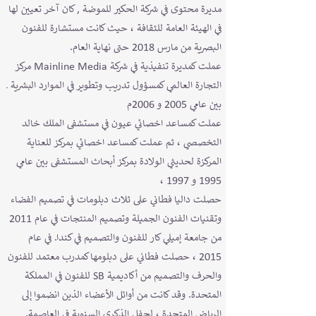
مديرة محتوى في شركة الحكير للموضة , كان آخر تعيين لها
في الهيئة العامة للثقافة ، حيث كانت مستشارة للفنون
البصرية من مارس 2018 حتى نهاية العام.
عملت كمديرة تنفيذية في شركة Mainline Media مركز
التجارة العالمي كمسؤول تدريب وتطوير في الموارد البشرية ـ
بين عامي 2005 و 2006م
عملت كمساعد اخصائي عيون في مستشفى الملك خالد
التخصصي ، ثم عملت كمساعد اخصائي بمركز للعناية
المركزة لحديثي الولادة بمركز أبحاث المستشفى بين عامي
1995 و 1997 ،
حصلت داليا فطاني على ثلاث دبلومات في تصميم الفضاء
وتقنيات الفنون الجميلة وتصميم المنتجات في عام 2011
من جامعة إميلي كار للفنون والتصميم في كندا. في عام
2015 ، حصلت فطاني على دبلومها كمدرب معتمد للفنون
والحرف والتصميم من أكاديمية SB للفنون في المملكة
المتحدة. وقد كانت من أوائل الأعضاء الذين انضموا إلى
الرياض المتحدة ، لحفل الذكرى السنوية في العاصمة.