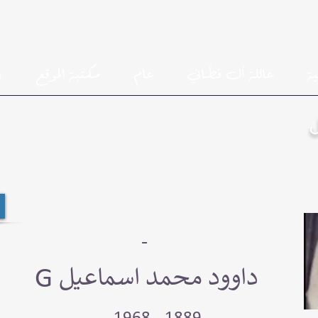
ية
عائلة أل فطاني
عام
مكتبة الموقع
h
-
G داوود محمد اسماعيل