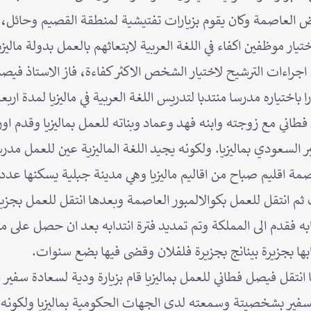
ياض العاصمة وكان يقوم بزيارات تفتيشية لمنطقة القصيم وحائل،
تيار موظفين اكفاء في اللغة العربية لابتعاثهم بالعمل بدولة مالي
 اجراءات الترشيح لاختيار الشخص الاكثر كفاءة، فاز الاستاذ فيص
باختياره مدرسا منتدبا لتدريس اللغة العربية في ماليزيا لمدة ارب
صل فطاني مع زوجته وابنه فهد وعماد وبناته للعمل بماليزيا وقدم ا
 السعودي بماليزيا. ولكونه يجيد اللغة الماليزية عين للعمل مدرس
 عاصمة اقليم صباح من اقاليم ماليزيا وهي مدينة جبلية يسكنها عد
م انتقل للعمل بكوالالمبور العاصمة وبعدها انتقل للعمل بجزيرة 
به فقدم الى المملكة وتم تمديد فترة انتدابه بعد ان حصل على مواف
ابها بجزيرة بينانج بجزيرة فلفلان وقضى فيها بضع سنوات.
انتقل فيصل فطاني للعمل بماليزيا قام بزيارة ودية لسعادة سفير 
فير بشخصيتة وسمعته لدى الجهات الحكومية بماليزيا ولكونه يج