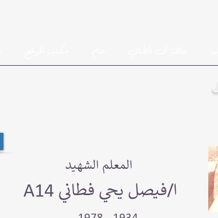
ية
عائلة أل فطاني
عام
مكتبة الموقع
h
المعلم الشهيد
A14 ا/فيصل يحي فطاني