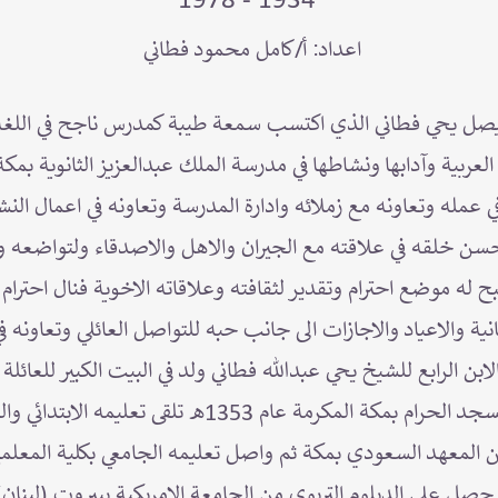
1934 - 1978
اعداد: أ/كامل محمود فطاني
ر فيصل يحي فطاني الذي اكتسب سمعة طيبة كمدرس ناجح في اللغة ا
عربية وآدابها ونشاطها في مدرسة الملك عبدالعزيز الثانوية بم
عمله وتعاونه مع زملائه وادارة المدرسة وتعاونه في اعمال الن
سن خلقه في علاقته مع الجيران والاهل والاصدقاء ولتواضعه وم
ه موضع احترام وتقدير لثقافته وعلاقاته الاخوية فنال احترام 
ية والاعياد والاجازات الى جانب حبه للتواصل العائلي وتعاونه في
ن الرابع للشيخ يحي عبدالله فطاني ولد في البيت الكبير للعائلة
الخردفوشي على مقربة من المسجد الحرام بمكة المكرمة عام
من المعهد السعودي بمكة ثم واصل تعليمه الجامعي بكلية المعلم
 1377هـ وفي عام 1382هـ حصل على الدبلوم التربوي من الجامعة الامريكية ببيروت (