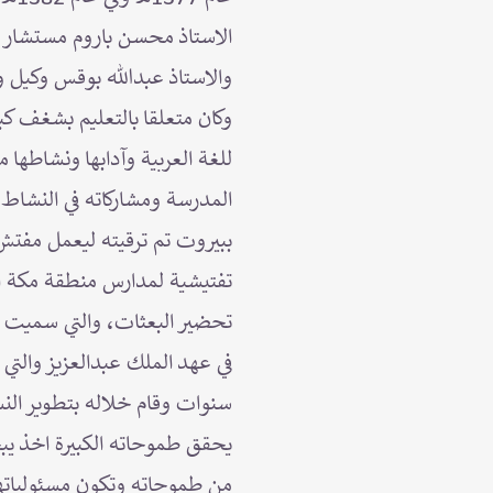
الاستاذ محسن باروم مستشار وز
وكان متعلقا بالتعليم بشغف كبي
للغة العربية وآدابها ونشاطها
المدرسة ومشاركاته في النشاط ا
ببيروت تم ترقيته ليعمل مفتش
تفتيشية لمدارس منطقة مكة ال
تحضير البعثات، والتي سميت بع
في عهد الملك عبدالعزيز والتي
سنوات وقام خلاله بتطوير النش
يحقق طموحاته الكبيرة اخذ ي
من طموحاته وتكون مسئولياتها