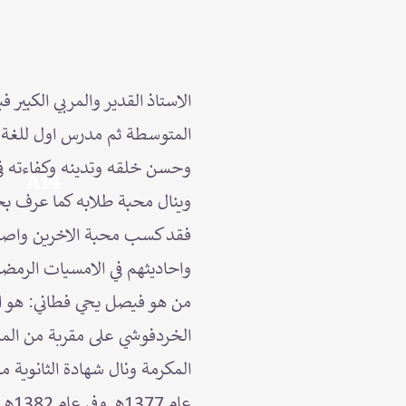
الاستاذ القدير والمربي الكبي
المتوسطة ثم مدرس اول للغة ال
وحسن خلقه وتدينه وكفاءته في 
A14
وينال محبة طلابه كما عرف بح
فقد كسب محبة الاخرين واصبح ل
واحاديثهم في الامسيات الرمضان
من هو فيصل يحي فطاني: هو الاب
المكرمة ونال شهادة الثانوية 
عام