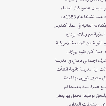
سليمان عضوا كبار العلماء
والاستاذ عبدالله بوقس وكيل وزارة الحج، وبعد تخرجه عمل ولفترة بسيطة في الاذاعة السعودية عند انشائها عام 1383هـ،
بكفاءته العالية في عمله كمدرس
لطيبة مع زملائه وإدارة
التربية من الجامعة الامريكية
 حيث كلن يقوم بزيارات
مشرف اجتماعي تربوي في مدرسة
انت اول مدرسة ثانوية انشأت
اني مشرف تربوي بها لعدة
تسع عشرة سنة وعندما لم
يلتحق بوظيفة تحقق بها بعض
اعي و نشاطات المدارس