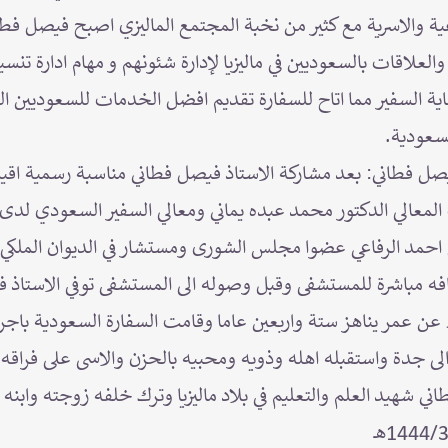
عية والاسرية مع كثير من نخبة المجتمع الماليزي اصبح فيصل فطان
والعلاقات بالسعوديين في ماليزيا لإدارة شئونهم و مهام ادارة تنس
ية السفير مما اتاح للسفارة تقديم افضل الخدمات للسعوديين الق
لسعودية.
يصل فطاني: بعد مشاركة الاستاذ فيصل فطاني مناسبة رسمية اقي
لمعالي الدكتور محمد عبده يماني ومعالي السفير السعودي لدى 
احمد الرفاعي عضوا مجلس الشورى ومستشار في الديوان الملكي 
فه مباشرة للمستشفى وقبل وصوله الى المستشفى توفي الاستاذ 
ئها عزوجل في 1399/7/2هـ عن عمر يناهز ستة واربعين عاما وقامت السفارة السعود
ى جدة واستقبله اهله وذويه ومحبيه بالحزن والاسى على فراقه 
ني شهيد العلم والتعليم في بلاد ماليزيا وترك خلفه زوجته وابنه