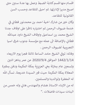
اقسام منها قسم كتابة الضبط وعمل بها عدة سنين حتى
اصبح مديرا لإدارتها. ثم احيل للتقاعد وحسب السن
القانونية للتقاعد.
وكان خير من شارك اخية احمد بن محمدنور فطاني في
خدمة ضيوف الرحمن تم اختياره ناظرا على اوقاف جدنا
الشيخ محمد بن اسماعيل واوقاف الشيخ داود عبدالله
فطاني بالإضافة الى عمله مع مؤسسة جنوب شرق اسيا
التجريبية لضيوف الرحمن .
وفاته: توفي الشيخ حامد الساعة ثالثة فجرا يوم الاربعاء
1442/1/14 الموافق 2020/9/4 عن عمر يناهز اثنين
وتسعين عام بمنزلة بحي العزيزية بمكة المكرمة ودفن بمقبرة
المعلاة بمكة المكرمة حيث قبر السيدة خديجة. نسأل الله
له المغفرة ولوالدبنا والمسلمين.
له من الابناء الاستاذ هشام والمهندس هاني وله خمس من
البنات سيدات فاضلات ."