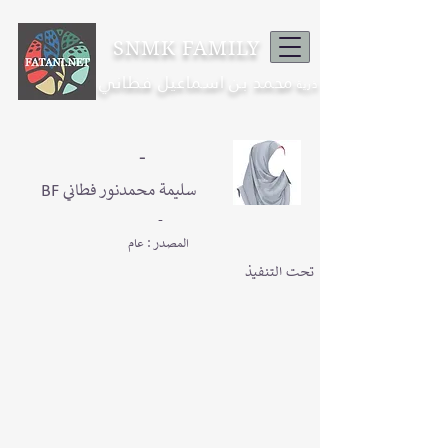
SNMK FAMILY
محمد بن اسماعيل فطاني
ذرية
-
BF سليمة محمدنور فطاني
-
المصدر : عام
تحت التنفيذ