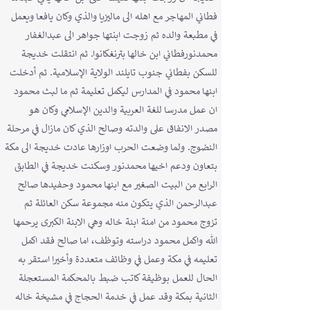
فطاني المهاجر مع اهله الى ماليزيا والذي وكان يافعا ويعمل
في مطبعة والده ثم زوجت ابنتها جواهر الى عبدالغفار
محمدنورفطاني ابن خالها بترنغكانوا. ثم انتقلت خديجة
للسكن بفطاني جنوب تايلند الولاية الإسلامية. ثم أدخلت
ابنها محمود في المدارس ليكمل تعليمة ثم ما لبث محمود
ان عمل مدرسا للغة العربية والدين الإسلامي وكان هو
مصدر الانفاق على والدته وصالح الذي كان مازال في مرحلة
النضوج. ولما وضعت الحرب اوزارها عادت خديجة الى مكة
بتعاون ودعم اخيها محمدنور وسكنت خديجة في الطابق
الرابع من البيت الصغير مع ابنها محمود وحفيدها صالح
عبدالرحمن الذي يتكون منه مجموعة سكن العائلة ثم
تزوج محمود من امنة ابنة خاله وهي الابنة الكبرى يرحمها
الله واكمل محمود دراسته وتوظف، اما صالح فقد اكمل
تعليمه في مكة وعمل في وظائف متعددة وأخيرا استقر به
الحال للعمل بوظيفة كاتب ضبط بالمحكمة المستعجلة
الثانية بمكة وقد عمل في خدمة الحجاج في مشيخة خاله