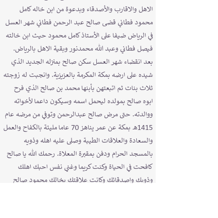
الاهل والاقارب والأصدقاء وبدعوة من ابن خاله كامل
محمود فطاني قضـى صالح عبد الرحمن فطاني شهر العسل
في الرياض ضيفا على الأستاذ كامل محمود حيث ابن خالته
فيصل فطاني وعبد الله محمدنور وبقية الاهل بالرياض.
بعد انقضاء شهر العسل سكن صالح بمنزله الجديد الذي
شيده على ارضه بمكة المكرمة بالعزيزية. وانجبت له زوجته
ثلاث بنات ثم اتبعتهن بأبنها محمد بن صالح الذي فرح
ابوه صالح بمولده ليحمل اسمه وسيكون داعما لأخواته
ووالدته. حتى مرض صالح عبدالرحمن وتوفي من مرضه عام
1415هـ بمكة عن عمر يناهز 70 عاما مليئة بالكفاح والعمل
والسعادة والعلاقات الطيبة وصلى عليه اهله وذويه
بالمسجد الحرام ودفن بمقبرة المعلاة. رحمك الله يا صالح
كافحت في الحياة وكنت كريما وغني نفس احبك اهلك
وذويك واصدقائك وكانت علاقتك بخالك محمود صالح
علاقة كريمة متينة قضيت معه الحياة حتى توفاه الله
وكانت علاقتك مع خالاتك نفيسة وجواهر وابنائهم كريمة،