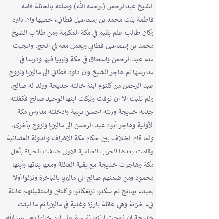
الشيخ عبدالرحمن (يرحمه الله) وصلته بالعائلة فأمه
فاطمة بنت محمد بن إسماعيل فطاني، خطبها وان داود
وكان طالب علم يقيم في مكة المكرمة ومن طلاب الشيخ
محمد بن إسماعيل فطاني ويعمل معه في الحج. وانجبت
منه عبد الرحمن واسحاق في مكة وتربيا فيها ودرسا في
مدارسها ثم هاجر الشيخ وان داود فطاني الى ماليزيا وتزوج
عبد الرحمن من كلثوم ابنة خالته خديجة وولد له صالح.
ولم تلبث الا ان توفت وتركت ابنها الوحيد صالح فكفلته
جدته خديجة وربته أحسن تربية وادخلته مدارس مكة
الأولية وهاجر أبوه عبد الرحمن الى ماليزيا وتزوج بأخرى.
ولما قام الخلاف بين حكام مكة الاشراف والدولة العثمانية
وقامت بعدها الحرب العالمية الأولى ضاقت الحياة بأهل
مكة وهاجرت خديجة مع بقية العائلة ومعها بناتها وأبنها
محمود ومن ضمنهم صالح الى ماليزيا بالباخرة ونزلوا أولا
بميناء بينانج ثم سكنوا ترنغكانوا و كلنتن واستقبلتهم عائلة
نيء خزانة وهي عائلة بارزة وغنية في ماليزيا ثم ما لبثت
خديجة ان زوجت ابنتها نفيسة على ابن خالها يحي عبدالله