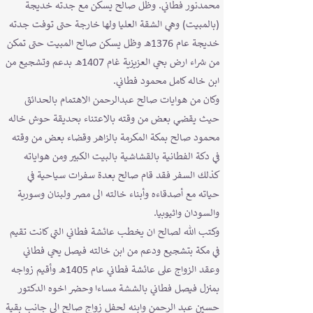
محمدنور فطاني. وظل صالح يسكن مع جدته خديجة
(بالمبيت) وهي الشقة العليا ولها خارجة حتى توفت جدته
خديجة عام 1376هـ وظل يسكن صالح المبيت حتى تمكن
من شراء ارض بحي العزيزية غام 1407هـ بدعم وتشجيع من
ابن خاله كامل محمود فطاني.
وكان من هوايات صالح عبدالرحمن الاهتمام بالحدائق
حيث يقضـي بعض من وقته بالاعتناء بحديقة حوش خاله
محمود صالح بمكة المكرمة بالزاهر وقضاء بعض من وقته
في دكة الفطانية بالقشاشية بالبيت الكبير ومن هواياته
كذلك السفر فقد قام صالح بعدة سفرات سياحية في
حياته مع أصدقاءه وأبناء خالته الى مصر ولبنان وسورية
والسودان واثيوبيا.
وكتب الله لصالح ان يخطب عائشة فطاني التي كانت تقيم
في مكة بتشجيع ودعم من ابن خالته فيصل يحي فطاني
وعقد الزواج على عائشة فطاني عام 1405هـ وأقيم زواجه
بمنزل فيصل فطاني بالششة مساءا وحضر اخوه الدكتور
حسين عبد الرحمن وابنه لحفل زواج صالح الى جانب بقية