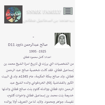
SNMK FAMILY
محمد بن اسماعيل فطاني
ذرية
-
D11 صالح عبدالرحمن داوود
1925- 1995
اعداد: كامل محمود فطاني
من الشخصيات التي برزت في تاريخ اسرة الشيخ محمد بن
إسماعيل فطاني. فقد كانت شخصية صالح عبد الرحمن
فطاني. ولد صالح بمكة المكرمة، عام 1345هـ ولد في البيت
الكبير بالفشاشية زقاق الخردفوشي والده الشيخ عبد
الرحمن داود فطاني ووالدته كلثوم بنت صالح فطاني والدتها
خديجة بنت محمد بن إسماعيل فطاني واخوات كلثوم،
نفيسة، جواهر ومحمود. ولابد لنا من التعريف أولا بوالده