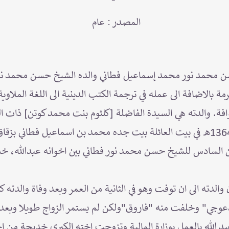
المصدر : عام
 محمد نور محمد إسماعيل فطاني والده الشيخ حسن محمد نور 
مة بالاضافة الى عمله في ترجمة الكتب الدينية الى اللغة الملاو
افة. والدته هي السيدة الفاضلة [كلثوم بنت محمد كوتن] ذات ا
ولادته: ولد سـامي فطـاني عـام 1364هـ في بيت العائلة بيت جده محمد بن اسماعيل
ن السادس للشيخ حسن محمد نور فطاني بين اخوانه عبدالله، خد
والدته الى ان توفت وهو في الثانية من العمر وبعد وفاة والدته كل
دعوجي" وخلفت منه "فاروق"ولكن لم يستمر الزواج طويلا وبعدها
د الله بالعمل بوزارة المالية وتزوجت اخته الكبرى خديجة من اح