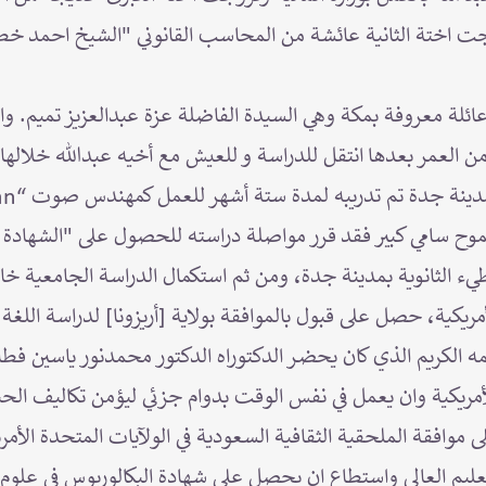
جت اختة الثانية عائشة من المحاسب القانوني "الشيخ احمد خ
ئلة معروفة بمكة وهي السيدة الفاضلة عزة عبدالعزيز تميم. وا
 من العمر بعدها انتقل للدراسة و للعيش مع أخيه عبدالله خلاله
ح سامي كبير فقد قرر مواصلة دراسته للحصول على "الشهادة الث
يء الثانوية بمدينة جدة، ومن ثم استكمال الدراسة الجامعية خا
ريكية، حصل على قبول بالموافقة بولاية [أريزونا] لدراسة اللغة.
الكريم الذي كان يحضـر الدكتوراه الدكتور محمدنور ياسين فطان
الأمريكية وان يعمل في نفس الوقت بدوام جزئي ليؤمن تكاليف ا
وافقة الملحقية الثقافية السعودية في الولآيات المتحدة الأمري
ليم العالي واستطاع ان يحصل على شهادة البكالوريوس في علوم 