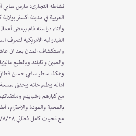
نشاطه التجاري: مارس سامي أثن
العربية في مدينة اكستر بولاية 
وأثناء دراسته قام ببعض أعمال
الفيدرالية الأمريكية لصـرف ا
واستكشاف المدن بعد ان عاش حيا
والصين و تايلند وبالطبع ماليزيا.
وهكذا سطر سامي حسن فطاني تا
اماله وطموحاته وحقق سمعة طي
مع كبارهم وشبابهم وملتقياتهم
بالمحبة والمودة والاحترام، أ
مع تحيات كامل فطاني ١٤٤٥/٨/٢٨هـ