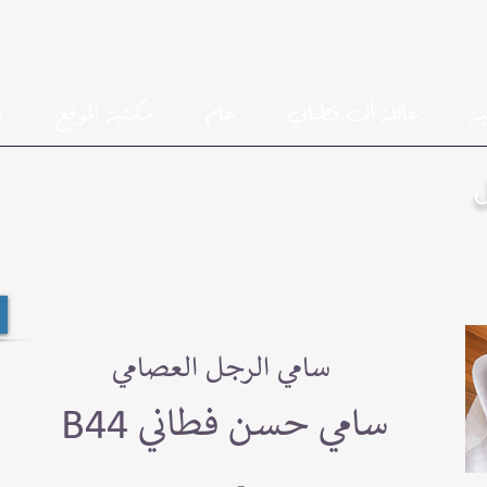
ية
عائلة أل فطاني
عام
مكتبة الموقع
h
سامي الرجل العصامي
B44 سامي حسن فطاني
-