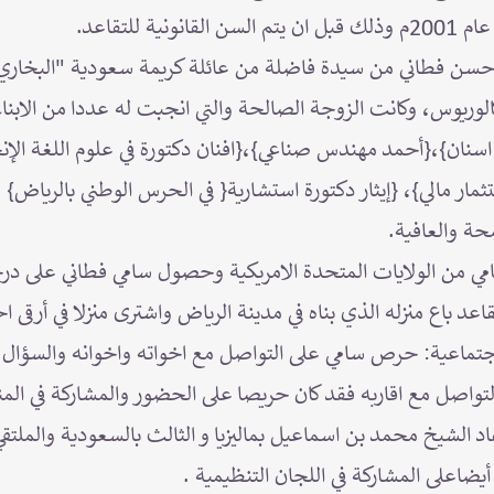
ة للتقاعد.
حسن فطاني من سيدة فاضلة من عائلة كريمة سعودية "البخاري" ا
الوريوس، وكانت الزوجة الصالحة والتي انجبت له عددا من الابناء
سنان}،{أحمد مهندس صناعي}،{افنان دكتورة في علوم اللغة الإنجلي
ثمار مالي}، {إيثار دكتورة استشارية{ في الحرس الوطني بالرياض}
حة والعافية.
سامي من الولايات المتحدة الامريكية وحصول سامي فطاني على در
عد باع منزله الذي بناه في مدينة الرياض واشترى منزلا في أرقى ا
اجتماعية: حرص سامي على التواصل مع اخواته واخوانه والسؤال 
واصل مع اقاربه فقد كان حريصا على الحضور والمشاركة في الم
احفاد الشيخ محمد بن اسماعيل بماليزيا و الثالث بالسعودية والملتق