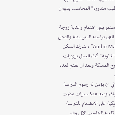
طيب مندورة" المحاسب بديوان
ستمر يلقى اهتمام وعناية زوجة
ا انهى دراسته المتوسطة والتحق
بالعمل بالإذاعة السعودية في مدينة جدة تم تدريبه لمدة ستة أشهر للعمل كمهندس صوت “Audio Man” ، شارك السكن
انوية" أثناء العمل بورديات
رج المملكة وبعد ان تقدم لعدة
ي ان يؤمن له رسوم الدراسة
لحياة، وبعد عدة سنوات مضت
كية على الانضمام للدراسة
تقنية الحاسب الالي وقرر