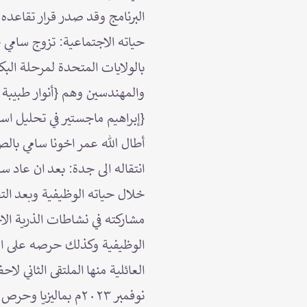
البرنامج وقد صدر قرار تقاعده عام 2001م وذلك قبل ان يتم السن القانوني
حياته الاجتماعية: تزوج سامي 
بالولايات المتحدة لمرحلة البك
والمهندسين وهم {أنوار طبيبة ا
{إبراهيم ماجستير في تحليل است
أطال الله عمر اخونا سامي بالص
انتقاله الى جدة: بعد ان عاد 
خلال حياته الوظيفية وبعد التقا
مشاركته في نشاطات الذرية ال
الوظيفية وكذلك حرصه على الت
العائلية منها الملتقى الثاني ل
نوفمبر ٢٠٢٣م بماليزيا وحرص أيضاعلى المشاركة في اللجان التنظيمية .