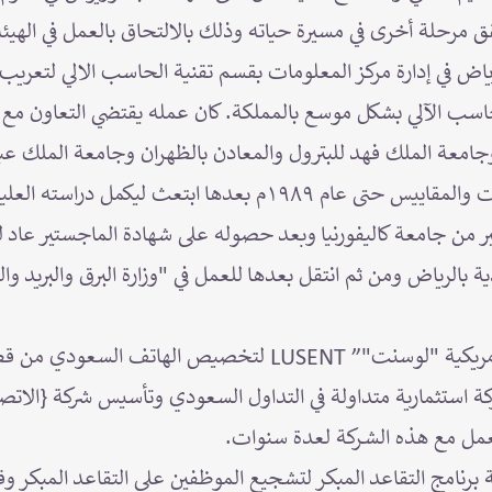
قق مرحلة أخرى في مسيرة حياته وذلك بالالتحاق بالعمل في الهي
رياض في إدارة مركز المعلومات بقسم تقنية الحاسب الالي لتعري
حاسب الآلي بشكل موسع بالمملكة. كان عمله يقتضي التعاون م
امعة الملك فهد للبترول والمعادن بالظهران وجامعة الملك عبد
مع الهيئة السعودية للمواصفات والمقاييس حتى عام ١٩٨٩م بعدها ابت
من جامعة كاليفورنيا وبعد حصوله على شهادة الماجستير عاد لل
الرياض ومن ثم انتقل بعدها للعمل في "وزارة البرق والبريد واله
واختير كأحد أعضاء الشـركة الأمريكية "لوسنت"” LUSENT لتخصي
 استثمارية متداولة في التداول السعودي وتأسيس شركة {الاتصا
لعمل مع هذه الشـركة لعدة سنوات.
رت الشـركة برنامج التقاعد المبكر لتشجيع الموظفين على التقاعد المبكر