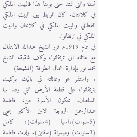
نسلة والتي تمتد حتى يومنا هذا فالبيت الملكي
في كلانتان. كان الرابط بين البيت الملكي
الفطاني والبيت الملكي في كلانتان والبيت
الملكي في ترنقانوا.
في عام 1919م قرر الشيخ عبدالله الانتقال
مع عائلته الى ترنقانوا، وكلف شقيقه الشيخ
محمد نور بإدارة اعمال الطوافة (المشيخة)
. واستقر هو وعائلته في باليك بوكيت
بترنقانوا، على قطعة الأرض التي وعد بها
السلطان. تتكون الأسرة من، فاطمة
عبدالرحمن الزوجة الابن الأكبر يحيى
(5سنوات)،آسيا (4سنوات)، كامل
(3سنوات) وميمونة (سنتين). ولدت فاطمة