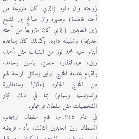
زوجته وان داود (الذي كان متزوجًا من
أخته فاطمة) وصهره وان صالح بن الشيخ
زين العابدين (الذي كان متزوجًا من أخته
خديجة) وشقيقه داود. وكذلك كان يساعده
أبناء اخيه محمد نور من الشباب مثل أحمد،
زين، عبدالغفار، حسن، ياسين وحامد.
بالقيام بخدمة الحجيج لتوفير وسائل الراحة لهم
من الحجاج الجاوه (مالايا وسنغافورة
وإندونيسيا وسيام) بما في ذلك كبار
الشخصيات مثل سلطان تيرينجانو.
في عام 1916م، قام سلطان ترينجانو،
السلطان زين العابدين الثالث، بأداء فريضة
الحج مصطحبا حاشيته، والمكونة من 15