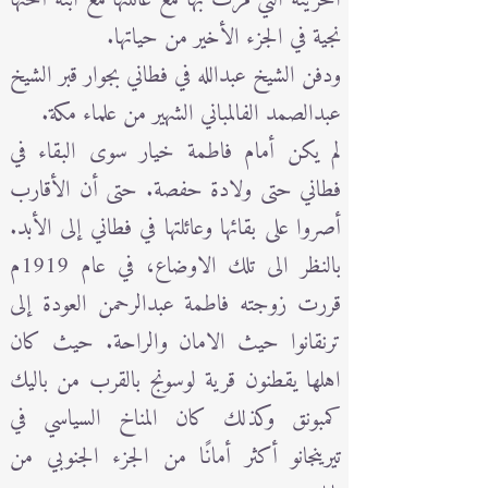
نجية في الجزء الأخير من حياتها.
ودفن الشيخ عبدالله في فطاني بجوار قبر الشيخ
عبدالصمد الفالمباني الشهير من علماء مكة.
لم يكن أمام فاطمة خيار سوى البقاء في
فطاني حتى ولادة حفصة. حتى أن الأقارب
أصروا على بقائها وعائلتها في فطاني إلى الأبد.
بالنظر الى تلك الاوضاع، في عام 1919م
قررت زوجته فاطمة عبدالرحمن العودة إلى
ترنقانوا حيث الامان والراحة. حيث كان
اهلها يقطنون قرية لوسونج بالقرب من باليك
كمبونق وكذلك كان المناخ السياسي في
تيرينجانو أكثر أمانًا من الجزء الجنوبي من