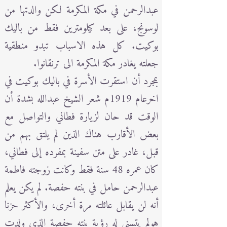
عبدالرحمن في مكة المكرمة لكن والدتها من
لوسونج، على بعد كيلومترين فقط من باليك
بوكيت. كل هذه الاسباب تبدو منطقية
جعلته يغادر مكة المكرمة الى ترنقانوا.
بمجرد أن استقرت الأسرة في باليك بوكيت في
اخرعام 1919م شعر الشيخ عبدالله بشدة أن
الوقت قد حان لزيارة فطاني والتواصل مع
بعض الأقارب هناك الذين لم يلتق بهم من
قبل، غادر على متن سفينة بمفرده إلى فطاني،
كان عمره 48 سنة فقط وكانت زوجته فاطمة
عبدالرحمن حامل في بنته حفصة. لم يكن يعلم
أنه لن يقابل عائلته مرة أخرى، والأكثر حزنا
هولم يتسنى له رؤية بنته حفصة الذي ولدت