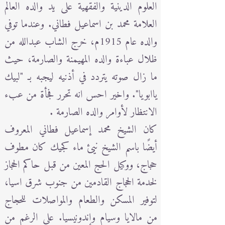
العلوم الدينية والفقهية على يد والده العالم
العلامة محمد بن اسماعيل فطاني. وعندما توفي
والده عام 1915م، خرج الشاب عبدالله من
ظلال عباءة والده المهيمنة والصارمة، حيث
ما زال صوته يتردد في أذنيه ليجبه بـ "لبيك
ياابويا". واخير احس انه تحرر فجأة من عبء
الانتظار لأوامر والده الصارمة .
كان الشيخ محمد إسماعيل فطاني المعروف
أيضًا باسم الشيخ نيئ ماء كجيك كان مطوف
حجاج، ووكيل الحج المعين من قبل حاكم الحجاز
لخدمة الحجاج القادمين من جنوب شرق اسيا،
لتوفير المسكن والطعام والمواصلات للحجاج
من مالايا وسيام وإندونيسيا. على الرغم من