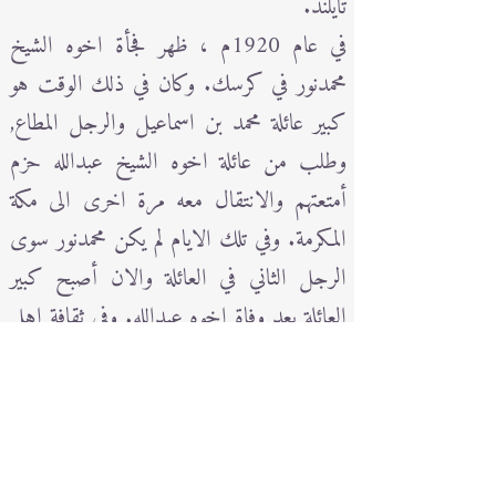
تايلند.
في عام 1920م ، ظهر فجأة اخوه الشيخ
محمدنور في كرسك. وكان في ذلك الوقت هو
كبير عائلة محمد بن اسماعيل والرجل المطاع,
وطلب من عائلة اخوه الشيخ عبدالله حزم
أمتعتهم والانتقال معه مرة اخرى الى مكة
المكرمة. وفي تلك الايام لم يكن محمدنور سوى
الرجل الثاني في العائلة والان أصبح كبير
العائلة بعد وفاة اخوه عبدالله. وفي ثقافة اهل
مكة هو أن كبير العائلة هو مسؤولاً عن
سلامة ومعيشة جميع أفراد الأسرة. دون أي
نقاش أو استشارة، حيث طلب الشيخ
محمدنور فطاني من زوجة اخية فاطمة بالعودة