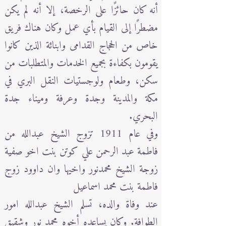
أنه كان حائزًا على الرخصة، إلا أنه لم يكن
مضطرًا إلى القيام بأي عمل وكان هناك فريق
خاص من الحجاج القدامى وابنائة الذين كانوا
يقومون بكفاءة بجميع الخدمات والمتطلبات من
سكن، وطعام ولوجستيات النقل البري في
مكة والمدينة وجدة وعرفة وميناء جدة
البحري.
وفي عام 1911 تزوج الشيخ عبدالله من
فاطمة عبد الرحمن علي كوتن بنت اخو صفية
زوجة الشيخ محمدنور واخيها وان داوود زوج
فاطمة بنت محمد اسماعيل
عند وفاة والده، تسلم الشيخ عبدالله امور
الطوافة. وكان يساعده أخوه محمد نور وشقيق