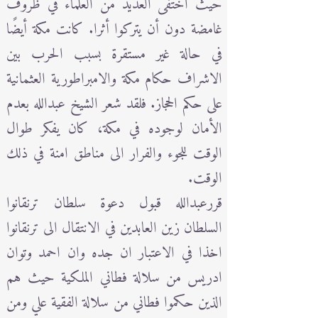
حيث اختفى العديد من العلماء في ظروف
غامضة دون أن يتركوا أثرا. كانت مكة أيضًا
في حالة غير مستقرة بسبب الحرب بين
الاشراف حكام مكة والامبراطورية العثمانية
على حكم الحجاز. فلقد شعر الشيخ عبدالله بعدم
الأمان لوجوده في مكة، كان يفكر طوال
الوقت للجوء والفرار الى مناطق امنة في ذلك
الوقت.
قررعبدالله قبول دعوة سلطان ترنقانوا
السلطان زين العابدين في الانتقال الى ترنقانوا
اخذا في الاعتبار ان جده وان احمد وتوان
ادريس من سلالة فطاني الملكية حيث هم
الذين حكموا فطاني من سلالة الفقية علي ومن