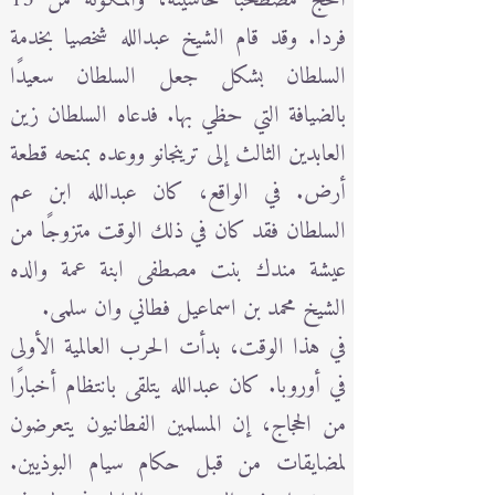
فردا. وقد قام الشيخ عبدالله شخصيا بخدمة
السلطان بشكل جعل السلطان سعيدًا
بالضيافة التي حظي بها. فدعاه السلطان زين
العابدين الثالث إلى ترينجانو ووعده بمنحه قطعة
أرض. في الواقع، كان عبدالله ابن عم
السلطان فقد كان في ذلك الوقت متزوجًا من
عيشة مندك بنت مصطفى ابنة عمة والده
الشيخ محمد بن اسماعيل فطاني وان سلمى.
في هذا الوقت، بدأت الحرب العالمية الأولى
في أوروبا. كان عبدالله يتلقى بانتظام أخبارًا
من الحجاج، إن المسلمين الفطانيون يتعرضون
لمضايقات من قبل حكام سيام البوذيين.