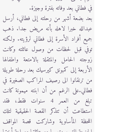
في فطاني بعد وفاته بفترة وجيزة.
بعد بضعة أشهر من رحلته إلى فطاني، أرسل
عبدالله خبرا لاهله بأنه مريض جدا. ذهب
جميع أفراد الأسرة إلى فطاني لرؤيته. ولكنه
توفي قبل لحظات من وصول عائلته وكانت
زوجته الحامل والمثقلة بالامتعة واطفالها
الأربعة إلى كمبونق كيرسيك بعد رحلة طويلة
من ترنقانوا الى رصيف المراكب الصغيرة في
فطاني.على الرغم من أن ابنته ميمونة كانت
تبلغ من العمر 4 سنوات فقط، فقد
استطاعت أن تتذكر القصة الحقيقية لتلك
اللحظة المأساوية وشاركت قصة المواقف
الحزينة التي مرت بها مع عائلتها مع ابنة أختها