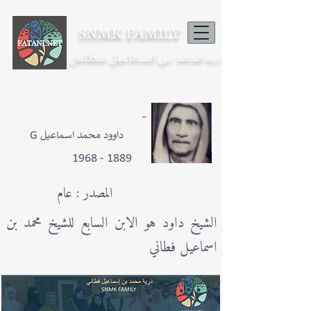
SNMK FAMILY
محمد بن اسماعيل فطاني
ذرية
-
G داوود محمد اسماعيل
1889 - 1968
المصدر : عام
الشيخ داود هو الابن السابع للشيخ محمد بن
اسماعيل فطاني