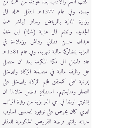
كتب العلم والادب بعد عودته من عمله من
جدة. وفي عام 1377هـ انتقل عمله الى
وزارة المالية بالرياض وسافر ليباشر عمله
الجديد. وانضم الى عزبة (شلة) ابن خاله
عبدالله حسن فطاني وعاش وزملاءة في
العزبة بمشاركة مالية شهرية. وفي عام 1381هـ
عاد فاضل الى مكة المكرمة بعد ان حصل
على وظيفة مالية في مصلحة الزكاة والدخل
بمرتبة اعلى كمحقق لحجم الزكاة والدخل على
التجار ومتابعتهم. استطاع فاضل خلالها ان
يشتري ارضا في حي العزيزية من وفرة الراتب
الذي كان يحرص على توفيره لتحسين اسلوب
حياته وانتهز فرصة القروض الحكومية للعقار