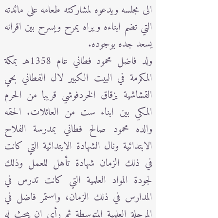
الى مجلسه ويدعوه لمشاركته طعامه على مائدته
التي تضم ابناءه ويراه يمرح ويسرح بين اقرانه
يسعد جده بوجوده.
ولد فاضل محمود فطاني عام 1358هـ بمكة
المكرمة في البيت الكبير لال الفطاني بحي
القشاشية بزقاق الخردفوشي قريبا من الحرم
المكي بين ابناء ست من العائلات. الحقه
والده محمود صالح فطاني بمدرسة الفلاح
الابتدائية ونال الشهادة الابتدائية التي كانت
في ذلك الزمان شهادة تأهل للعمل وذلك
لجودة المواد العلمية التي كانت تدرس في
المدارس في ذلك الزمان، واستمر فاضل في
المرحلة العلمية المتوسطة ثم رأى ان يبحث له