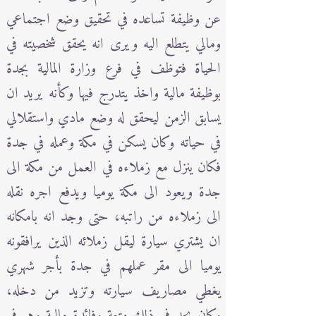
عن وظيفة تساعده في تحقيق وضع اجتماعي
ومالي يتطلع اليه ويرى انه يحقق شخصيته في
الحياة فتوظف في فرع وزارة المالية بجدة
بوظيفة مالية واخذ يتدرج فيها وكأنه يريد ان
يسابق الزمن ليحقق له وضع مادي واستقلالي
في حياته وكان يسكن في مكة وعمله في جدة
فكان ينزل مع زملاءه في العمل من مكة الى
جدة ويعود الى مكة يوميا ويدفع اجره نقله
الى زملاءه من راتبه، حتى وجد انه بامكانه
ان يشتري سيارة ليقل زملائه الذين يرافقونه
يوميا الى مقر عملهم في جدة بأجر شهري
يغطي مصاريف سيارته وتزيد من دخله،
وكان يجد في ذلك متعة وفائدة مالية وهو في