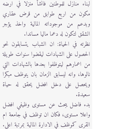
لبناء منازل للموطنين فانشأ منزلا في ارضه
مكون من اربع طوابق من قرض عقاري
وبدعم من موجوداته المالية واخذ يؤجر
الشقق لتكون له دعما ماليا مساندا.
نظرته في الحياة: ان الشباب يتسابقون نحو
الحصول على الشهادات ليقضوا سنوات طويلة
من اعمارهم ليتوظفوا بعدها بالشهادات التي
نالوها، وانه ليسابق الزمان بان يتوظف مبكرا
ويحصل على دخل افضل يحقق له حياة
سعيدة.
بدء فاضل يبحث عن مستوى وظيفي افضل
واعلا مستوى، فكان ان توظف في جامعة ام
القرى كموظف في الادارة المالية بمرتبة اعلى.