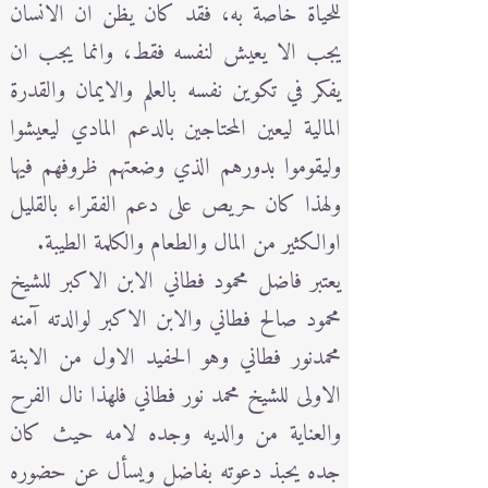
للحياة خاصة به، فقد كان يظن ان الانسان
يجب الا يعيش لنفسه فقط، وانما يجب ان
يفكر في تكوين نفسه بالعلم والايمان والقدرة
المالية ليعين المحتاجين بالدعم المادي ليعيشوا
وليقوموا بدورهم الذي وضعتهم ظروفهم فيها
ولهذا كان حريص على دعم الفقراء بالقليل
اوالكثير من المال والطعام والكلمة الطيبة.
يعتبر فاضل محمود فطاني الابن الاكبر للشيخ
محمود صالح فطاني والابن الاكبر لوالدته آمنه
محمدنور فطاني وهو الحفيد الاول من الابنة
الاولى للشيخ محمد نور فطاني فلهذا نال الفرح
والعناية من والديه وجده لامه حيث كان
جده يحبذ دعوته بفاضل ويسأل عن حضوره