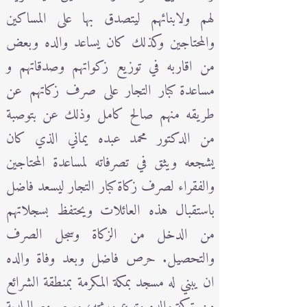
لهم ولابنائهم ليتصدق بها على المساكين
والمحتاجين وكذلك كان يساعد والده وبعض
من اقاربه في توزيع زكواتهم وصدقاتهم و
مساعدة كبار التجار على صرف زكاتهم عن
طريقه منهم صالح كامل وذلك عن بتوصبة
من الدكتور محمد عبده يماني الذي كان
يشجعه ويثق في تصرفاته لمساعدة المحتاجين
والفقراء لصرف زكاة كبار التجار ليسعد فاضل
باستقبال هذه العائلات ويحتفظ بسجلاتهم
من الدخل من الزكاة وسجل الصرف
والتحصيل. حرص فاضل وبعد وفاة والده
ان يبني له مسجد بمكة المكرمة بمنطقة الشرائع
من تركة والده وتبرع ورثته، وسعى مع البلدية