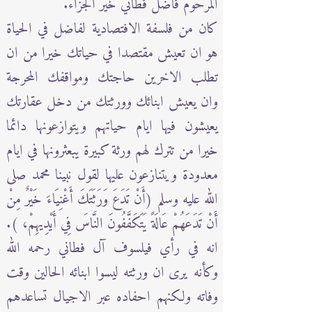
المرحوم فاضل فطاني خير الجزاء.
كان من فلسفة الافتصادية لفاضل في الحياة
هو ان تعيش مقتصدا في حياتك خيرا من ان
تطلب الاخرين حاجتك ومواقفك المحرجة
وان يعيش ابنائك وورثتك من دخل عقارتك
يعيشون فيها ايام حياتهم ويتوازعونها دائما
خيرا من تترك لهم ورثة كبيرة يبعثرونها في ايام
معدودة ويتنازعون عليها لقول نبينا محمد صلى
الله عليه وسلم (أَنْ تَدَعَ وَرَثَتَكَ أَغْنِيَاءَ خَيْرٌ مِنْ
أَنْ تَدَعَهُمْ عَالَةً يَتَكَفَّفُونَ النَّاسَ فِي أَيْدِيهِمْ، ).
انه في رأي فيلسوف آل فطاني رحمه الله
وكأنه يرى ان ورثته ليسوا ابنائه الحالين وقت
وفاته ولكنهم احفاده عبر الاجيال تساعدهم