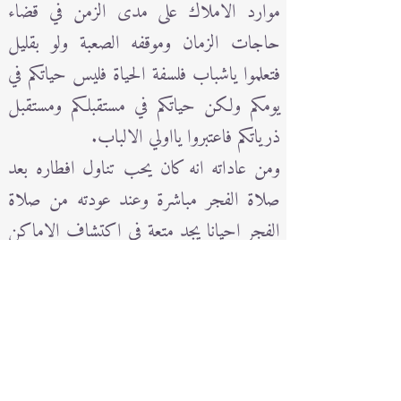
موارد الاملاك على مدى الزمن في قضاء
حاجات الزمان وموقفه الصعبة ولو بقليل
فتعلموا ياشباب فلسفة الحياة فليس حياتكم في
يومكم ولكن حياتكم في مستقبلكم ومستقبل
ذرياتكم فاعتبروا يااولي الالباب.
ومن عاداته انه كان يحب تناول افطاره بعد
صلاة الفجر مباشرة وعند عودته من صلاة
الفجر احيانا يجد متعة في اكتشاف الاماكن
التي تقدم وجبات الافطار النظيفة والصحية
والبلدي من مطاعم الفول بالعزيزية او
اماكن اخرى يكتشفها بين الحين والاخر
ليفطر بشربة الصباح في احد مطاعم الشربة
والكبدة التي يحب تناولها في الافطار.