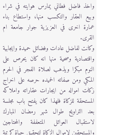
واخذ فاضل فطاني يمارس هوايته في شراء
وبيع العقار والتكسب منها، واستطاع بناء
عمارة اخرى في العزيزية جوار جامعة ام
القرى.
وكانت لفاضل عادات وفضائل حميدة وايجابية
واقتصادية وصحية منها انه كان يحرص على
النوم مبكرا ويذهب لصلاة الفجر في الحرم
المكي ومن صفاته الحميده حرصه على اخراج
زكات امواله من ايجارات عقاراته واملاكه
المستحقة للزكاة فلهذا كان يفتح باب مجلسة
بعد التراويح طوال شهر رمضان المبارك
لاستقبال العوائل المتعففة والمحتاجين
والمستحقين لاموال الزكاة لتحقيق حياة كريمة