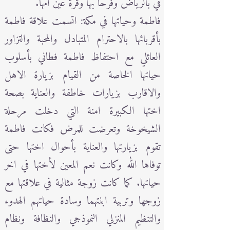
في بالرياض وفرحا بها وقرة عين امها.
فاطمة وحياتها في مكة: اتسمت علاقة فاطمة
بأقربائها بالاحترام المتبادل والمحبة والتزاور
العائلي مع احتفاظ فاطمة فطاني بأسلوب
حياتها الخاصة من القيام بزيارة الاهل
والاقارب بزيارات خاطفة والعناية بصحة
اختها الكبيرة امنة التي دخلت مرحلة
الشيخوخة وتعرضت للمرض فكانت فاطمة
تقوم بزيارتها والعناية بأحوال اختها حتى
توفاها الله وكانت نعم المعين لأختها في اخر
حياتها. كما كانت زوجة مثالية في علاقتها مع
زوجها وتربية ابنتهما وسادة حياتهم الهدوء
والتنظيم المنزلي النموذجي والنظافة ونظام