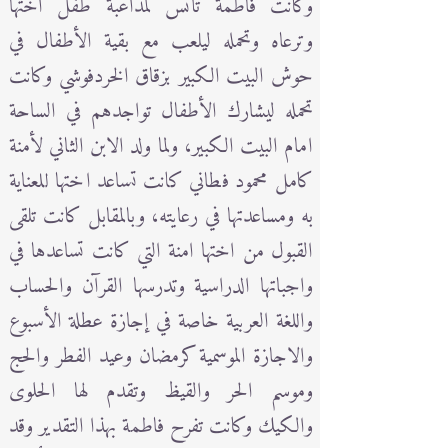
وكانت فاطمة تأنس لمداعبة طفل اختها
وترعاه وتحمله ليلعب مع بقية الأطفال في
حوش البيت الكبير بزقاق الخردفوشي وكانت
تحمله ليشارك الأطفال تواجدهم في الساحة
امام البيت الكبير، ولما ولد الابن الثاني لأمنة
كامل محمود فطاني كانت تساعد اختها للعناية
به ومساعدتها في رعايته، وبالمقابل كانت تلقى
القبول من اختها امنة التي كانت تساعدها في
واجباتها الدراسية وتدرسها القرآن والحساب
واللغة العربية خاصة في إجازة عطلة الأسبوع
والاجازة الموسمية كرمضان وعيد الفطر والحج
وموسم الحر والقيظ وتقدم لها الحلوى
والكيك وكانت تفرح فاطمة بهذا التقدير وقد