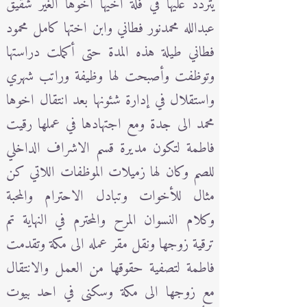
يتردد عليها في فلة اخيها اخوها الغير شقيق
عبدالله محمدنور فطاني وابن اختها كامل محمود
فطاني طيلة هذه المدة حتى أكملت دراستها
وتوظفت وأصبحت لها وظيفة وراتب شهري
واستقلال في إدارة شئونها بعد انتقال اخوها
محمد الى جدة ومع اجتهادها في عملها رقيت
فاطمة لتكون مديرة قسم الاشراف الداخلي
للصم وكان لها زميلات الموظفات اللاتي كن
مثال للأخوات وتبادل الاحترام والمحبة
وكلام النسوان المرح والمحترم في النهاية تم
ترقية زوجها ونقل مقر عمله الى مكة وتقدمت
فاطمة لتصفية حقوقها من العمل والانتقال
مع زوجها الى مكة وسكنى في احد بيوت