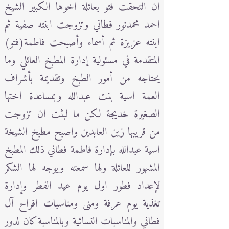
ان التحقت فتو بعائلة اخوها الكبير الشيخ
احمد محمدنور فطاني وتزوجت ابنته صفية ثم
ابنته عزيزة ثم أسماء وأصبحت فاطمة(فتو)
المتقدمة في مسئولية إدارة المطبخ العائلي وما
يحتاجه من أمور الطبخ وتقديمة بأشراف
العمة اسية بنت عبدالله وبمساعدة اختها
الصغيرة خديجة لكن ما لبثت ان تزوجت
من قريبها زين العابدين واصبح مطبخ الشيخة
اسية عبدالله بإدارة فاطمة فطاني ذلك المطبخ
المشهور للعائلة ولها سمعته ويوجه لها الشكر
لإعداد فطور اول يوم عيد الفطر وإدارة
تغذية يوم عرفة ومنى ومناسبات افراح آل
فطاني والمناسبات النسائية وبالمناسبة كان لدور