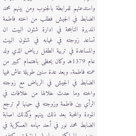
واستدعتهم للمرابطة بالجنوب ومن بينهم محمد
الضابط في الجيش فطلب من اخته فاطمة
المديرة الناجحة في ادارة شئون البيت ان
تساعد زوجته في غيابه في شئون البيت
والمساعدة في تربية الطفل رياض الذي ولد
عام 1379هـ وكان يحظى باهتمام كبير من
عمته فاطمة. وبعد عدة سنين طويلة عاش فيها
الضابط في الجيش في الرياض مع زوجته
واخته وما حدث خلالها من خلافات في
الرأي بين فاطمة وزوجته في حينها ثم ترجع
المودة والمحبة بعد ذلك بينهم وكذلك اصابة
الضابط محمد نور في أحد مهامه العسكرية في
جنوب المملكة برصاصة اخترقت كتفه.