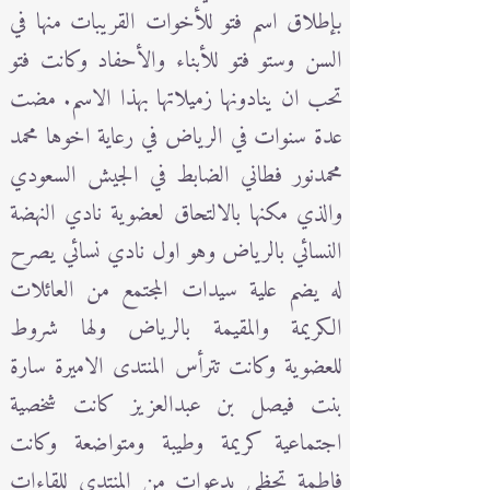
بإطلاق اسم فتو للأخوات القريبات منها في
السن وستو فتو للأبناء والأحفاد وكانت فتو
تحب ان ينادونها زميلاتها بهذا الاسم. مضت
عدة سنوات في الرياض في رعاية اخوها محمد
محمدنور فطاني الضابط في الجيش السعودي
والذي مكنها بالالتحاق لعضوية نادي النهضة
النسائي بالرياض وهو اول نادي نسائي يصرح
له يضم علية سيدات المجتمع من العائلات
الكريمة والمقيمة بالرياض ولها شروط
للعضوية وكانت تترأس المنتدى الاميرة سارة
بنت فيصل بن عبدالعزيز كانت شخصية
اجتماعية كريمة وطيبة ومتواضعة وكانت
فاطمة تحظى بدعوات من المنتدى للقاءات