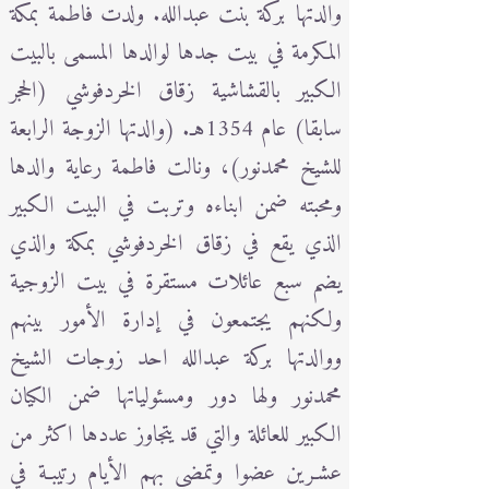
والدتها بركة بنت عبدالله. ولدت فاطمة بمكة
المكرمة في بيت جدها لوالدها المسمى بالبيت
الكبير بالقشاشية زقاق الخردفوشي (الحجر
سابقا) عام 1354هـ. (والدتها الزوجة الرابعة
للشيخ محمدنور)، ونالت فاطمة رعاية والدها
ومحبته ضمن ابناءه وتربت في البيت الكبير
الذي يقع في زقاق الخردفوشي بمكة والذي
يضم سبع عائلات مستقرة في بيت الزوجية
ولكنهم يجتمعون في إدارة الأمور بينهم
ووالدتها بركة عبدالله احد زوجات الشيخ
محمدنور ولها دور ومسئولياتها ضمن الكيان
الكبير للعائلة والتي قد يتجاوز عددها اكثر من
عشـرين عضوا وتمضي بهم الأيام رتيبـة في