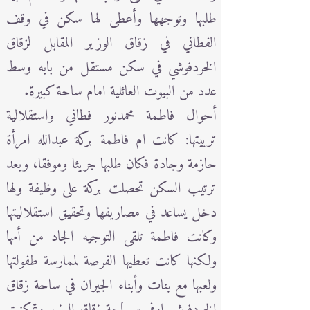
طلبها وتوجهها وأعطى لها سكن في وقف
الفطاني في زقاق الوزير المقابل لزقاق
الخردفوشي في سكن مستقل من بابه وسط
عدد من البيوت العائلية امام ساحة كبيرة.
أحوال فاطمة محمدنور فطاني واستقلالية
تربيتها: كانت ام فاطمة بركة عبدالله امرأة
حازمة وجادة فكان طلبها جريئا وموفقا، وبعد
ترتيب السكن تحصلت بركة على وظيفة ولها
دخل يساعد في مصاريفها وتحقيق استقلاليتها
وكانت فاطمة تلقى التوجيه الجاد من أمها
ولكنها كانت تعطيها الفرصة لممارسة طفولتها
ولعبها مع بنات وأبناء الجيران في ساحة زقاق
الخردفوشي اوفي سـاحة زقاق الوزير وتمكنت