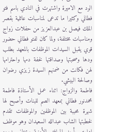
الود مع الاميرة واشتهرت في النادي باسم فتو
فطاني وكثيرا ما تدعى لمناسبات عائلية بقصر
الملك فيصل بن عبدالعزيز من حفلات زواج
ومناسبات مختلفة، ولما كان لفتو فطاني حضور
قوي يقبل السيدات الموظفات بالمعهد بطلب
ودها وصحبتها وصداقتها لخفة دمها واحترامها
لهن فكانت من ضمنهم السيدة زيزي رضوان
وصالحة البيشي.
فاطمة والزواج: اثناء عمل الأستاذة فاطمة
محمدنور فطاني بمعهد الصم للبنات وأصبح لها
شهرة محببة بين الموظفين والموظفات تقدم
لخطبتها الشاب عبدالله السعيدان وهو موظف
إداري بأحد المرافق الأمنية ويمتاز بهدوءه