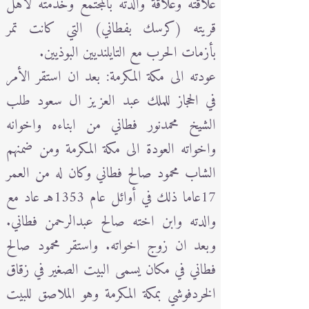
علاقته وعلاقة والدته بالمجتمع وخدمته لأهل
قريته (كرسك بفطاني) التي كانت تمر
بأزمات الحرب مع التايلنديين البوذيين.
عودته الى مكة المكرمة: بعد ان استقر الأمر
في الحجاز للملك عبد العزيز ال سعود طلب
الشيخ محمدنور فطاني من ابناءه واخوانه
واخواته العودة الى مكة المكرمة ومن ضمنهم
الشاب محمود صالح فطاني وكان له من العمر
17عاما ذلك في أوائل عام 1353هـ عاد مع
والدته وابن اخته صالح عبدالرحمن فطاني.
وبعد ان زوج اخواته. واستقر محمود صالح
فطاني في مكان يسمى البيت الصغير في زقاق
الخردفوشي بمكة المكرمة وهو الملاصق للبيت