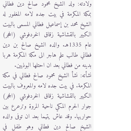
ولادته: ولد الشيخ محمود صالح دين فطاني
بمكة المكرمة في بيت جده لامه المغفور له
الشيخ محمد بن إسماعيل فطاني المسمى بالبيت
الكبير بالقشاشية زقاق الخردفوشي (الحجر)
عام 1335هـ. والده الشيخ صالح بن دين
فطاني طالب علم هاجر الى مكة المكرمة هربا
بدينه من فطاني بعد ان احتلها البوذيين.
نشأته: نشأ الشيخ محمود صالح فطاني في مكة
المكرمة. في بيت جده لامه والمعروف بالبيت
الكبير بالقشاشية زقاق الخردفوشي (الحجر)
جوار الحرم المكي ناحية المروة وترعرع بين
حواريها. وقد عاش يتيما بعد ان توفى والده
الشيخ صالح دين فطاني وهو طفل في