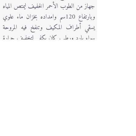
جهاز من الطوب الأحمر الخفيف ليمتص المياه
وبارتفاع 120سم وامداده بخزان ماء علوي
يسقي أطراف المكيف وتنفخ فيه المروحة
بهواء بارد ورطب كان يكفي لتخفيف حرارة
الغرفة في صيف مكة الحار حفظها الله وقد
اعد عدد من هذا المنتج ووزعه على اقربائه
وكان ذلك قبل اكثر من 10سنوات من
ظهور المكيف الصحراوي.
سفراته ورحلاته: وكان الشيخ محمود يهوى
السفر في الصيف حيث سافر الى لندن
وباريس وعدة مدن فيها كما زار هولندا وتركيا
والأردن ومصر وسوريا وعدة ولايات
بالولايات المتحدة الامريكية، وكان يحب في