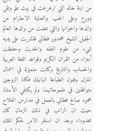
من ابنة خاله التي ترعرعت في بيت علم وتقى
وورع وعلى الحب والعناية الاحترام من
والدها واخوانها والتي تعلمت من والدها العالم
الجليل الشيخ محمدنور فطاني فتشربت على يديه
شيء من علوم الفقه والحديث وحفظت
أجزاء من القران الكريم وقواعد اللغة العربية
والحساب والتاريخ وكانت متميزة في اعمال
المنزل وفنون الطباعة الباتيك فكانا الزوجين
متوافقين في طموحاتهما, ولم يكتفي الأستاذ
محمود صالح فطاني بالعمل في مدارس الفلاح
حيث ان الراتب في ذلك الزمان كان
محدودا، وبعد ان استقر الامر لحكم الملك
عبدالعزيز ال سعود واستقرت أمور الحياة في