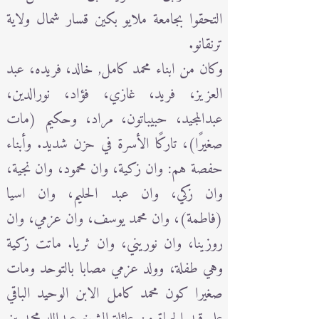
التحقوا بجامعة ملايو بكين قسار شمال ولاية
ترنقانو.
وكان من ابناء محمد كامل, خالد، فريده، عبد
العزيز، فريد، غازي، فؤاد، نورالدين،
عبدالمجيد، حبيباتون، مراد، وحكيم (مات
صغيرًا)، تاركًا الأسرة في حزن شديد. وأبناء
حفصة هم: وان زكية، وان محمود، وان نجية،
وان زكي، وان عبد الحليم، وان اسيا
(فاطمة)، وان محمد يوسف، وان عزمي، وان
روزينا، وان نوريني، وان ثريا. ماتت زكية
وهي طفلة، وولد عزمي مصابا بالتوحد ومات
صغيرا كون محمد كامل الابن الوحيد الباقي
على قيد الحياة من عائلة الشيخ عبدالله محمد بن