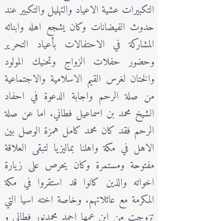
التكبيرات عشية الاعياد والتهليل والتكبير عند
حدوث الفيضانات وكان يشجع اهله وابنائه
المشاركة في الاحتفالات بأعياد التحرير
وحضور حفلات الزواج وتحنيك المولود
والختان لغرس القيم الاسلامية والاجتماعية
من صلة الرحم واجابة الدعوة في احفاد
الشيخ محمد بن اسماعيل فطاني. اما عن صلة
الرحم فقد كان محمد كامل همزة الوصل بين
الاهل في مكة واهلنا بماليزيا لتبقى العلاقة
مفتوحة ومستمرة وكان يحرص على زيارة
اخواته والذين كانوا قد استقروا في مكة
المكرمة مع عائلاتهم. وخاصة اخته اسيا التي
تزوجت من ابن عمها احمد محمدنور فطاني و