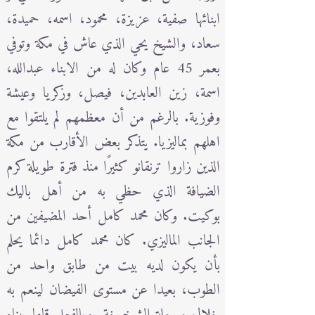
ابنائها صفية، عزيزة، محمود، اسمه، حميدة،
سعاد، والشيخ يحي الذي عاش في مكة وتوفي
بعمر 45 عام وكان له من الابناء عبدالله،
اسمة، زين العابدين، فيصل، وزكريا وعيشة
وفوزية. بالرغم من أن معظمهم لم يلتقوا مع
اهلهم بماليزيا. يتذكر بعض الأقارب من مكة
الذين زاروا ترنقانو كثيرًا منذ فترة طويلة كرم
الضيافة الذي حظي به من أهل باليك
بوكيت. وكان محمد كامل أحد المضيفين من
الجانب الماليزي. كان محمد كامل دائما يحلم
بأن يكون لديه بيت من طابق واحد من
الطوب، بعيدا عن مستوى الفيضان لينعم به
خلال مرحلة الشيخوخة. وبالفعل قاما ببناء