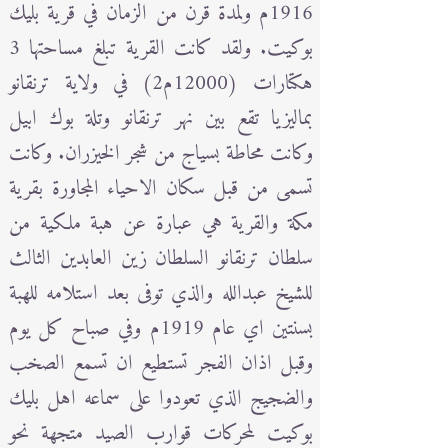
1916م ولمدة قرن من الزمان في قرية بليك
بوكيت. ولقد كانت القرية تبلغ مساحتها 3
هكتارات (12000م2) في ولاية ترنقانو
بماليزيا تقع بين نهر ترنقانو وتلة بوك ابيل
وكانت محاطة بسياج من شجر الخيزران. وكانت
تسمى من قبل سكان الاحياء المجاورة بقرية
مكة والقرية هي عبارة عن هبة ملكية من
سلطان ترنقانو السلطان زين العابدين الثالث
للشيخ عبدالله والذي توفى بعد استلامه للهبة
بسنتين اي عام 1919م وفي صباح كل يوم
وقبل اذان الفجر تستطيع ان تسمع الصخب
والضجيج الذي تعودوا على سماعه اهل بليك
بوكيت لمحركات قوارب الصيد متجهة نحو