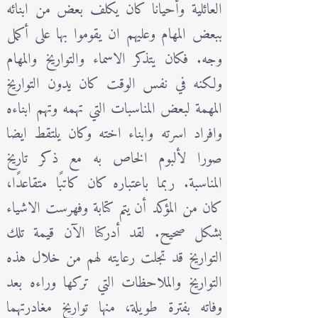
العائلية وأحيانا كان يكلف بعض من ابنائه
ببعض المهام وعليهم ان يقوموا بها على أكمل
وجه. فكان يتذكر الاسماء والتواريخ والمهام
ولكنه في نفس الوقت كان يدون التواريخ
المهمة لبعض المناسبات التي تهمه وتهم ابناءه
وافراد اسرته وابناء اخته وكان يلتقط ايضا
صورا لألبوم الخاص به مع ذكر تاريخ
المناسبة. ربما باعتباره كان كاتبًا متقاعدًا،
كان من المؤكد أن يتم كتابة وفهرست الاشياء
بشكل صحيح. لقد أدركنا الآن قيمة تلك
التواريخ قد تجلت رعايته لهم من خلال هذه
التواريخ والملاحظات التي تركها وراءه بعد
وفاته بفترة طويلة، منها تواريخ مغادرتهما