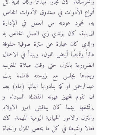
والخرسانة. كان نجارًا مبدعًا وكان لديه كل
أنواع الأدوات في صندوق الأدوات الخاص
به. بمجرد عودته من العمل في الإدارة
الدينية، كان يرتدي زي العمل الخاص به
والذي كان عبارة عن سترة صوفية ملفوفة
عالياً وقميصًا أبيض اللون، ويبدأ في الاعمال
الضرورية بالمنزل حتى وقت صلاة المغرب
وبعدها يجلس مع زوجته فاطمة بنت
عبدالرحمن او كما ينادونها ابنائها (ماه) بعد
ان تقوم بتجهيز قهوته المفضلة السوداء و
يرتشفها بينما كان يناقش امور الاولاد
والمنزل والامور الحياتية اليومية المهمة. كان
فعالا ونشيطا في كل ما يخص المنزل والحياة