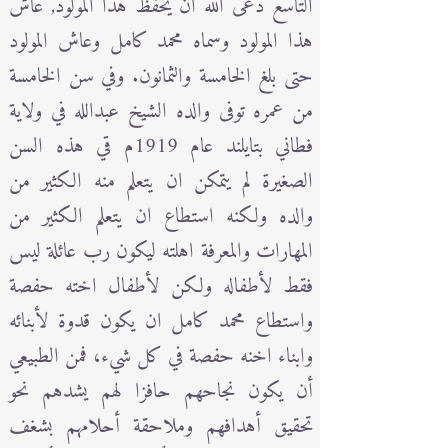
التاسع دعى الله ان يحفظ هذا المولود, عاش
هذا المولود وسماه محمد كامل وعاش المولود
حتى بلغ الخامسة والثمانون. وفي سن الخامسة
من عمره توفى والده الشيخ عبدالله في ولاية
فطاني بتايلند عام 1919م قي هذه السن
الصغيرة لم يتمكن ان يتعلم منه الكثير من
والده ولكنه استطاع ان يتعلم الكثير من
المهارات والمعرفة اهلته ليكون رب عائلة ليس
فقط لأطفاله ولكن لأطفال اخته حفصة
واستطاع محمد كامل ان يكون قدوة لأبنائه
وابناء اخنه حفصة في كل شيء، فمن الطبيعي
أن يكون نجاحهم حافزا لهم يشدهم نحو
تحقيق أهدافهم وملاحقة أحلامهم بشغف