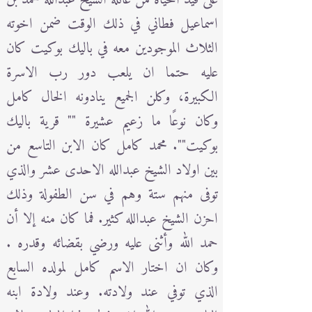
اسماعيل فطاني في ذلك الوقت ضمن اخوته
الثلاث الموجودين معه في باليك بوكيت كان
عليه حتما ان يلعب دور رب الاسرة
الكبيرة، وكلن الجميع ينادونه الخال كامل
وكان نوعًا ما زعيم عشيرة "" قرية باليك
بوكيت"". محمد كامل كان الابن التاسع من
بين اولاد الشيخ عبدالله الاحدى عشر والذي
توفى منهم ستة وهم في سن الطفولة وذلك
احزن الشيخ عبدالله كثير. فما كان منه إلا أن
حمد الله وأثنى عليه ورضي بقضائه وقدره .
وكان ان اختار الاسم كامل لمولده السابع
الذي توفي عند ولادته. وعند ولادة ابنه