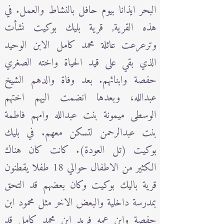
البحر ايذانا بيوم حافل بالنشاط والعمل. في
هذه القرية, قرية بليك بوكيت نشأت
وترعرعت عائلة محمد كامل الابن الوحيد
الذي بقي على قيد الحياة واخته الصغري
حفصة وابنائهم. بعد وفاة والدهم الشيخ
عبدالله، وبعدها انضمت اليهم اختهم
الوسطى ميمونة بنت عبدالله وامهم فاطمة
بنت عبدالرحمن لتسكن معهم. في بليك
بوكيت (تل العودة). كانت كان هناك
الكثير من الاطفال حوالي 18 طفلا يقطنون
قرية باليك بوكيت وكان بعضهم قد التحق
بمدرسة داخلية والبعض الاخر مثل محمود ابن
حفصة وابن عمه فريد ابن محمد كامل قد