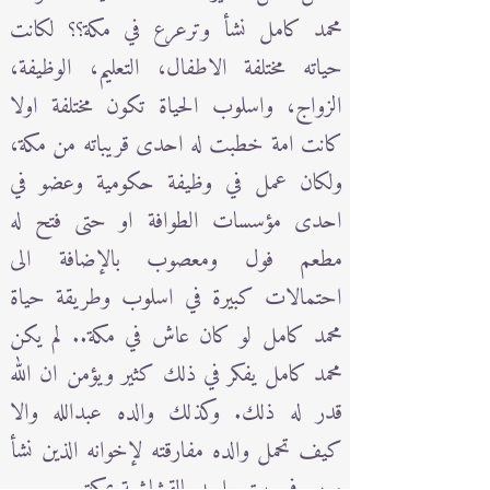
محمد كامل نشأ وترعرع في مكة؟؟ لكانت
حياته مختلفة الاطفال، التعليم، الوظيفة،
الزواج، واسلوب الحياة تكون مختلفة اولا
كانت امة خطبت له احدى قريباته من مكة،
ولكان عمل في وظيفة حكومية وعضو في
احدى مؤسسات الطوافة او حتى فتح له
مطعم فول ومعصوب بالإضافة الى
احتمالات كبيرة في اسلوب وطريقة حياة
محمد كامل لو كان عاش في مكة.. لم يكن
محمد كامل يفكر في ذلك كثير ويؤمن ان الله
قدر له ذلك. وكذلك والده عبدالله والا
كيف تحمل والده مفارقته لإخوانه الذين نشأ
معهم في بيت واحد بالقشاشية بمكة.