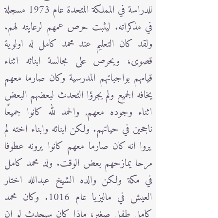
للدراسة في المملكة المتحدة عام 1973 مسجلة
في مذكراته. ليثبت حرص عمهم لرعايته لهم.
ولقد كان التعليم عند محمد كامل له اولوية
قصوى، ويحرص على مجالسة ابنائه اثناء
قيامهم بواجباتهم المدرسية وكان صارما معهم
يخافه الجميع ولم يجرؤا التحدث لبعضهم البعض
اثناء وجوده معهم, والحمد لله كانوا جميعًا
ناجحين في حياتهم. ولكن ابنائه وابناء اخته لم
يروا انه كان صارما معهم كانوا يرونه عطوفا
مرحا يمازحهم بعض الوقت. ولد محمد كامل
في مكة ولكن والده الشيخ عبدالله اختار
العيش في ماليزيا عام 1016. وكان محمد
كامل طفل صغير، ماذا كان سيحدث لو ان