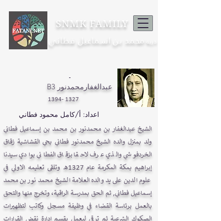
SNMK FAMILY
محمد بن اسماعيل فطاني
ذرية
-
B3 عبدالغفارمحمدنور
1327 -1394
اعداد: أ/كامل محمود فطاني
الشيخ عبدالغفار بن محمدنور بن محمد بن إسماعيل فطاني
ولد بمنزل والده الشيخ محمدنور فطاني بحي القشاشية زقاق
الخردفوشي والذي عرف لاحقا بزقاق الفطاني بوادي سيدنا
إبراهيم بمكة المكرمة عام 1327هـ وتلقى تعليمه الاولي في
علوم الدين على يد والده العلامة الشيخ محمد نور بن محمد
إسماعيل فطاني, ثم الحق بمدرسة الراقية، وتخرج منها والتحق
بالعمل برئاسة القضاء في وظيفة مسجل وكاتب لتظهيرات
الصكوك الشرعية ثم ترقى ليعمل بقسم ادارة نقض القرارات