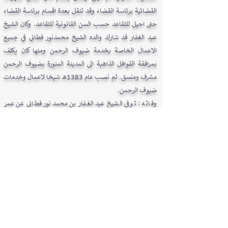
القضائية برئاسة القضاء وقد تنقل بعدة اقسام برئاسة القضاء
حتى احيل للتقاعد حسب السن القانونية للتقاعد. وكان الشيخ
عبد الغفار قد شارك والده الشيخ محمدنور فطاني في جميع
الاعمال الخاصة بخدمة ضيوف الرحمن ومنها كان يكلف
بمرافقة القوافل الذاهبة الى المدينة المنورة بضيوف الرحمن
مشرف ومنسق. ثم نصب عام 1383هـ شيخا لاعمال وخدمات
ضيوف الرحمن.
وفاته : توفي الشيخ عبد الغفار بن محمدنور فطاني عن عمر
يناهز سبعة وستين عاما بتاريخ 1394/3/16 هـ بمنزله
بالطائف ببرحة مسجد بن عباس واديت الصلاة عليه بالمسجد
الحرام ودفن بمقبرة المعلاة بمكة المكرمة حيث قبر السيدة
خديجة. نسأل الله له المغفرة ولوالدبنا والمسلمين.
وله من الابناء الشيخ عبدالعزيز عبدالغفار واثنين من البنات.
زينب وزبيدة تغمدهم برحمته.