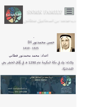
SNMK FAMILY
محمد بن اسماعيل فطاني
ذرية
-
B4 حسن محمدنور
1325 - 1410
اعداد: محمد محمدنور فطاني
ولادته: ولد في مكة المكرمة عام 1290 هـ في زُقَاق الحَجَر بحي
القشاشيَّة.