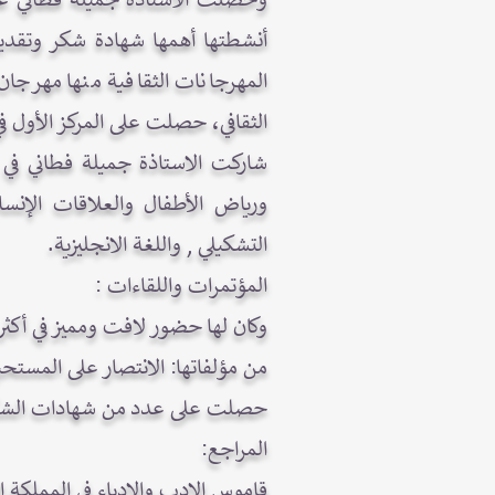
أنشطتها أهمها شهادة شكر وتقدي
المهرجانات الثقافية منها مهرجان 
الثقافي، حصلت على المركز الأول في 
شاركت الاستاذة جميلة فطاني في ا
ورياض الأطفال والعلاقات الإنسا
التشكيلي , واللغة الانجليزية.
المؤتمرات واللقاءات :
وكان لها حضور لافت ومميز في أكثر من 30 مؤتمراً ولقاءً علمياً وتربوياً ومهنياً وندوات مختلفة محلية ودولية منها حوا
من مؤلفاتها: الانتصار على المستحيل
حصلت على عدد من شهادات الشكر 
المراجع:
قاموس الادب والادباء في المملكة ا