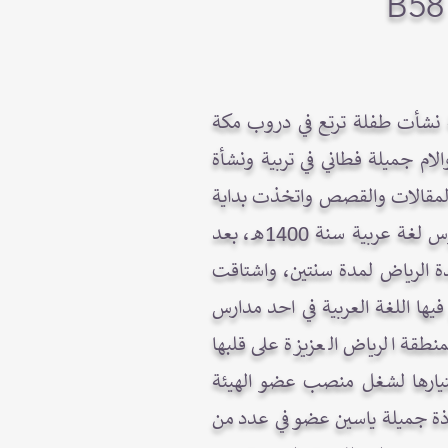
ة نشأت طفلة ترتع في دروب مكة
ام جميلة فطاني في تربية ونشأة
 المقالات والقصص واتخذت بداية
الطريق الى تحقيق شغفها، بأن التحقت بكلية الاداب بجامعة الملك سعود وحصلت على بكالوريوس لغة عربية سنة 1400هـ، بعد
ة الرياض لمدة سنتين، واشتاقت
ها اللغة العربية في احد مدارس
نطقة الرياض العزيزة على قلبها
ن عام 1414هـ الى عام 1431هـ وخلالها تم اختيارها لشغل منصب عضو الهيئة
بوزارة التربية والتعليم عام 1426/1425هـ، الاديبة الاستاذة جميلة ياسين عضو في عدد من