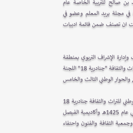
د بن صالح للتربية الخاصة عام
ارة في مجلة بريد المعلم وعضو في
اعت ان تصنف ضمن قائمة اديبات
 وإدارة الإشراف التربوي بمنطقة
الرياض ورئيسة اللجنة الإعلامية في كل من مهرجان المدينة المنورة الخامس والمهرجان الوطني للتراث والثقافة "جنادرية 18" اللجنة
ية, ولجنة التراث النسائية في المهرجان الوطني للتراث والثقافة بدءاً من "جنادرية 18 إلى 20", والحوار الوطني الثالث والخامس
ساهمت بأمسيات قصصية في كل من مهرجان أم القرى بمكة المكرمة عام 1424هـ, المهرجان الوطني للتراث والثقافة جنادرية 18
عام 1424هـ (خيمة التراث), صالون الأديبة سلطانة السديري عام 1424هـ، ومهرجان أبها السياحي عام 1425هـ وأكاديمية الفيصل
مس وجمعية الثقافة والفنون واحتفاء