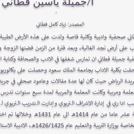
B58 أ/جميلة ياسين فطاني
-
المصدر: زياد كامل فطاني
فطاني صحفية واديبة وكاتبة قاصة ولدت على هذه الأرض الطيب
 على أرض نجد الغالية، وبعد فترة من الزمن قضتها الزوجة وال
صحفية جميلة فطاني ان تمارس شغفها في الادب والصحافة وكتابة
يدة الرياض حيث كان لها عدة مقالات وعامود صحفي في جريد
علمة ومربية وكانت المعلمة والمربية لمدة سبع سنوات تدرس في
داري في إدارة الاشراف التربوي وإدارت التدريب التربوي لم
واستمرت في المنصب لمدة سبعة عشر عاما م
الاستشارية بالأمانة العامة للتربية الخاصة 