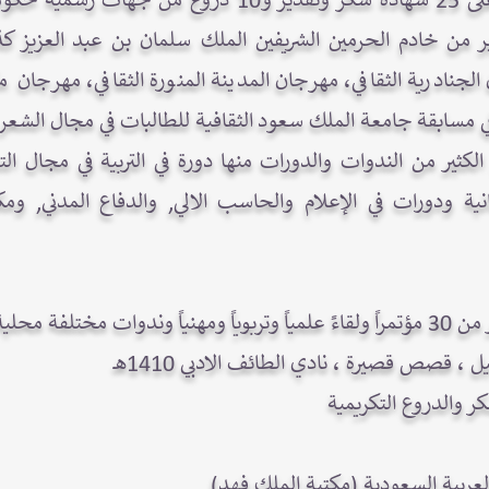
وحصلت الاستاذة جميلة فطاني على 25 شهادة شكر وتقدير 
ر من خادم الحرمين الشريفين الملك سلمان بن عبد العزيز
الجنادرية الثقافي، مهرجان المدينة المنورة الثقافي، مهرجان م
مسابقة جامعة الملك سعود الثقافية للطالبات في مجال الشعر عام 00
لكثير من الندوات والدورات منها دورة في التربية في مجال ال
نية ودورات في الإعلام والحاسب الالي, والدفاع المدني, وم
ر الفكر العربي.
 ، قصص قصيرة ، نادي الطائف الادبي 1410هـ
والدروع التكريمية
لعربية السعودية (مكتبة الملك فهد)