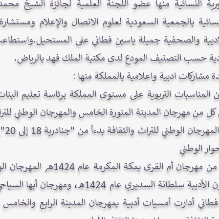
رية النسائية منها عضو اللجنة العلمية لجائزة الشيخ محم
لجنة النسائية بالجمعية السعودية لعلوم الاتصال والإعلام ومستش
الاديبة والصحفية جميلة ياسين فطاني على المستحيل.واستط
ية حسب التصنيف المودع لدى مكتبة الملك فهد بالرياض.
ة مشاركات ادبية واعلامية بالمملكة منها :
 المناسبات التربوية على مستوى المملكة برئاسة تعليم البنات
الثقاف
حوار الوطني
تاذة جميلة فطاني أدارت أمسيات أدبية بمهرجان المدينة الرابع والخا