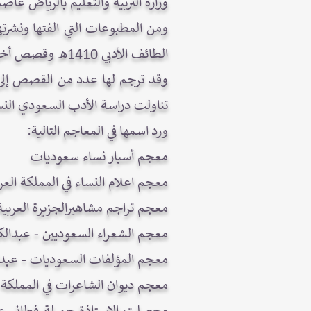
وزارة التربية والتعليم بالرياض عاصم
ومن المطبوعات التي الفتها ونشر
الطائف الأدبي 1410هـ وقصص أخرى نشرت في الصحف المحلية والدوريات ومقالات متفرقة
وقد ترجم لها عدد من القصص إلى ا
تناولت دراسة الأدب السعودي النس
ورد اسمها في المعاجم التالية:
معجم أسبار نساء سعوديات
معجم اعلام النساء في المملكة الع
معجم تراجم مشاهيرالجزيرة العربية من عام 700- 1400هـ - ع
معجم الشعراء السعوديين - عبدالك
معجم المؤلفات السعوديات - عبدا
معجم ديوان الشاعرات في المملكة ا