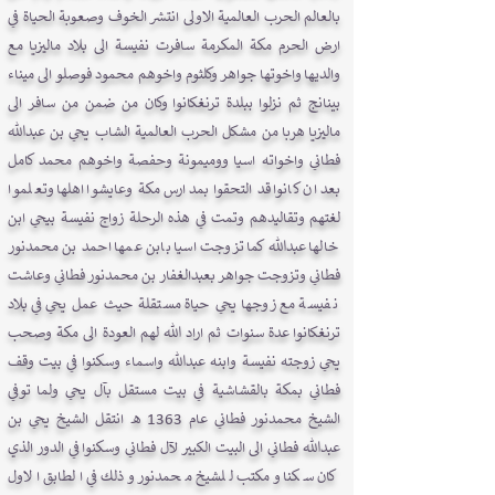
بالعالم الحرب العالمية الاولى انتشر الخوف وصعوبة الحياة في
ارض الحرم مكة المكرمة سافرت نفيسة الى بلاد ماليزيا مع
والديها واخوتها جواهر وكلثوم واخوهم محمود فوصلو الى ميناء
بينانج ثم نزلوا ببلدة ترنغكانوا وكان من ضمن من سافر الى
ماليزيا هربا من مشكل الحرب العالمية الشاب يحي بن عبدالله
فطاني واخواته اسيا ووميمونة وحفصة واخوهم محمد كامل
بعد ان كانوا قد التحقوا بمدارس مكة وعايشوا اهلها وتعلموا
لغتهم وتقاليدهم وتمت في هذه الرحلة زواج نفيسة بيحي ابن
خالها عبدالله كما تزوجت اسيا بابن عمها احمد بن محمدنور
فطاني وتزوجت جواهر بعبدالغفار بن محمدنور فطاني وعاشت
نفيسة مع زوجها يحي حياة مستقلة حيث عمل يحي في بلاد
ترنغكانوا عدة سنوات ثم اراد الله لهم العودة الى مكة وصحب
يحي زوجته نفيسة وابنه عبدالله واسماء وسكنوا في بيت وقف
فطاني بمكة بالقشاشية في بيت مستقل بآل يحي ولما توفي
الشيخ محمدنور فطاني عام 1363 هـ انتقل الشيخ يحي بن
عبدالله فطاني الى البيت الكبير لآل فطاني وسكنوا في الدور الذي
كان سكنا ومكتب للشيخ محمدنور وذلك في الطابق الاول