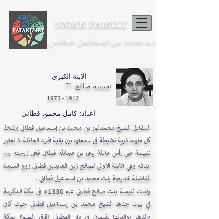
SNMK FAMILY
محمد بن اسماعيل فطاني
ذرية
الابنة الكبرى
F1 نفيسة صالح
1912 - 1975
اعداد: كامل محمود فطاني
المقابل الشيخ محمدنور بن محمد بن إسماعيل فطاني وتتخذ
كل منهما ذرية نشيطة في سمعتها بين بقية افراد العائلة اذ تعتبر
نفيسة على رأس عائلة يحي بن عبدالله فطاني فهي زوجته وام
ابنائه وهي الابنة الاولى لصالح زين العابدين فطاني زوج السيدة
الفاضلة خديجة بنت محمد بن إسماعيل فطاني .
ولدت نفيسة بنت صالح فطاني عام 1330هـ في مكة المكرمة
في بيت جدها الشيخ محمد بن إسماعيل فطاني حيث كان
والدها ووالدتها يقيمان في دار الفطاني زقاق الصوغ بمكة