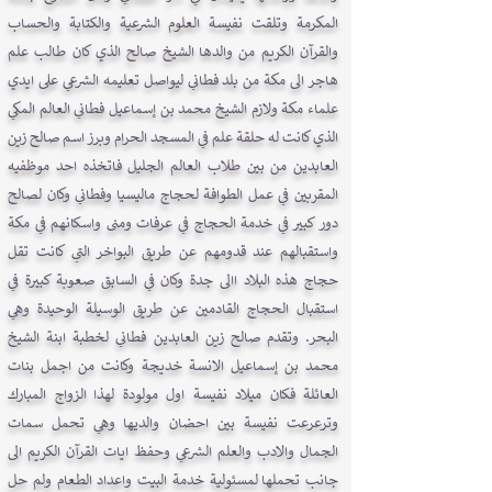
المكرمة وتلقت نفيسة العلوم الشرعية والكتابة والحساب
والقرآن الكريم من والدها الشيخ صالح الذي كان طالب علم
هاجر الى مكة من بلد فطاني ليواصل تعليمه الشرعي على ايدي
علماء مكة ولازم الشيخ محمد بن إسماعيل فطاني العالم المكي
الذي كانت له حلقة علم في المسجد الحرام وبرز اسم صالح زين
العابدين من بين طلاب العالم الجليل فاتخذه احد موظفيه
المقربين في عمل الطوافة لحجاج ماليسيا وفطاني وكان لصالح
دور كبير في خدمة الحجاج في عرفات ومنى واسكانهم في مكة
واستقبالهم عند قدومهم عن طريق البواخر التي كانت تقل
حجاج هذه البلاد االى جدة وكان في السابق صعوبة كبيرة في
استقبال الحجاج القادمين عن طريق الوسيلة الوحيدة وهي
البحر. وتقدم صالح زين العابدين فطاني لخطبة ابنة الشيخ
محمد بن إسماعيل الانسة خديجة وكانت من اجمل بنات
العائلة فكان ميلاد نفيسة اول مولودة لهذا الزواج المبارك
وترعرعت نفيسة بين احضان والديها وهي تحمل سمات
الجمال والادب والعلم الشرعي وحفظ ايات القرآن الكريم الى
جانب تحملها لمسئولية خدمة البيت واعداد الطعام ولم حل