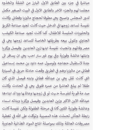
مباشرة في جزء بين الطابق الاول البارز من الشقة واتخذوه
مجلسا لهم والجزء الاخر بالطابق الاول في البيت الصغير مكمل
لدور المجلس واصبح يحي مطوفا لحجاج ماليزيا وفطاني وكانت
نفيسة تساعد زوجها في الدخل حيث كانت تجيد صناعة الكربؤ
والحلويات الملبسة للاطفال. كما كانت تجيد صناعة الكيشب
الجاوي وتتولى بيعه بطريقتها الخاصة لتساعد زوجها يحي في
مصروفاتهم وانجبت نفيسة ابنها زين العابدين وفيصل وزكريا
وابنتها عائشة وفوزية وفي يوم غير سار احب يحي ان يسافر الى
جدة لاستقبال حجاجه ولوصول عمه داود بن محمد إسماعيل
فطاني من ماليزيا وهم في الطريق وقعت حادثة حريق في السيارة
التي كانت تقل يحي بن عبدالله فطاني وابنه فيصل الذي كان
طفلا لم يبلغ العاشرة من عمره فتوفى يحي في الحادث وكانت
صدمة قوية لنفيسة حيث توفى زوجها وعائلها ووالد ابناءها
عبدالله الابن الاكبر وزين العابدين وفيصل وزكريا وبناته اسماء
وعائشة وفوزية اللتين كانا في مرحلة الطفولة ولكن نفيسة كانت
رابطة الجأش تحملت هذه المصيبة وتوكلت على الله في تغطية
مصروفات العائلة وذلك بمواصلة انتاج المواد الغذائية الجاوية