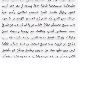
بالمحكمة المستعجلة الثانية واخذ يساعد في مصروف البيت
الكبير ويتوكل باعمال الحج للحجاج القادمين بأسم اخية
عبدالله يحي للحج وكما تقدم زين العابدين للزواج من خديجة
بنت الشيخ محمدنور فطاني وكانت فوزية قد تزوجت من الشيخ
حامد محمدنور فطاني وعاشت مع زوجها وانجبت البنين
والبنات. وتوظف فيصل بادارة التعليم بمكة مشرف لغة عربية
وتزوج من قريبته بنت الشيخ اسحاق بن داود واشترى قطعة
ارض وبنى عليها بيت من طابقين وملحق وسكن هو بالطابق
الاول واسكن والدته نفيسة واختيه اسمة وعائشة معه، كما
رعت نفيسة ابنها زكريا الذي قضى ايام شبابه عضوا في العيش
بالبيت الذي كانت تسكنه في القشاشية حتى اجتاز زكريا دراسته
الثانوية وسافر في بعثة الى امريكا وتخرج منها مهندسا في المعادن
وعاد للوطن عام 1381هـ للعمل مهندسا بوزارة البترول والثروة
المعدنية وتزوج من ابنة الشيخ محمد سمباوة وانجب الابناء
والبنات، اما اسمة لم يكتب لها ان تتزوج، اما الابنة الصغري
عائشة فقد تزوجت ولم ترزق بالاطفال، وعن الحياة
الاجتماعية لنفيسة بنت صالح فطاني فكانت عامرة بالحياة