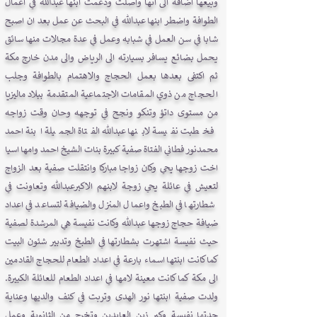
وبيعها اضافة الى انها واصلت ودعمت ابنها عبدالله في اعمال
الطوافة واضطر ابنها عبدالله في البحث عن عمل بعد ان اصبح
شابا في سن العمل في شبابه وعمل في عدة مجالات منها سائق
يحمل بضائع يسافر بسيارته الى الرياض والى مدن خارج مكة
ثم اكتفى بعدها بعمل الحجاج والاهتمام بالطوافة وجلب
الحجاج من ذوي المقامات الاجتماعية المتقدمة ببلاد ماليزيا
من مستوى داتؤ وتنكو ونجح في توجهه وحان وقت زواجه
فخطبت نفيسة لابنها عبدالله الفتاة الجميلة ابنة احمد
محمدنور فطاني الفتاة صفية كبيرة بنات الشيخ احمد وامها اسيا
اخت زوجها يحي وكان زواجا مباركا وانتقلت صفية بعد الزواج
لتعيش في عائلة يحي زوجة لابنهم الاكبرعبدالله وتعاونت في
شطارتها في الطبخ واعمال المنزل والضيافة لتساعد في اعداد
ضيافة حجاج زوجها عبدالله وكانت نفيسة هي المرشدة لصفية
حيث نفيسة اشتهرت بشطارتها في الطبخ وتدبير شئون البيت
كما كانت ابنتها اسماء بارعة في اعداد الطعام للحجاج القادمين
الى مكة كما كانت معينة لامها في اعداد الطعام للعائلة الكبيرة.
ولدت صفية ابنتها نور الهدى وتربت في كنف والديها وعناية
جدتها نفيسة وكبر زين العابدين وتخرج من الثانوية وعمل