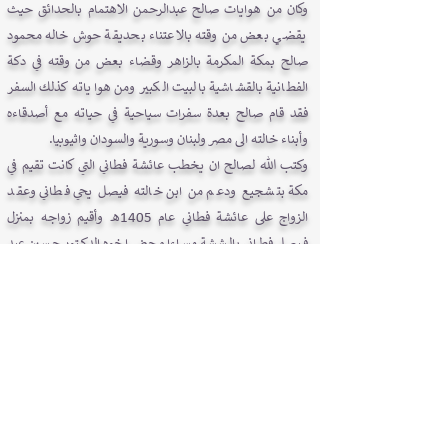
وكان من هوايات صالح عبدالرحمن الاهتمام بالحدائق حيث
يقضـي بعض من وقته بالاعتناء بحديقة حوش خاله محمود
صالح بمكة المكرمة بالزاهر وقضاء بعض من وقته في دكة
الفطانية بالقشاشية بالبيت الكبير ومن هواياته كذلك السفر
فقد قام صالح بعدة سفرات سياحية في حياته مع أصدقاءه
وأبناء خالته الى مصر ولبنان وسورية والسودان واثيوبيا.
وكتب الله لصالح ان يخطب عائشة فطاني التي كانت تقيم في
مكة بتشجيع ودعم من ابن خالته فيصل يحي فطاني وعقد
الزواج على عائشة فطاني عام 1405هـ وأقيم زواجه بمنزل
فيصل فطاني بالششة مساءا وحضر اخوه الدكتور حسين عبد
الرحمن وابنه لحفل زواج صالح الى جانب بقية الاهل والاقارب
والأصدقاء وبدعوة من ابن خاله كامل محمود فطاني قضـى
صالح عبد الرحمن فطاني شهر العسل في الرياض ضيفا على
الأستاذ كامل محمود حيث ابن خالته فيصل فطاني وعبد الله
محمدنور وبقية الاهل بالرياض. بعد انقضاء شهر العسل سكن
صالح بمنزله الجديد الذي شيده على ارضه بمكة المكرمة
بالعزيزية. وانجبت له زوجته ثلاث بنات ثم اتبعتهن بأبنها