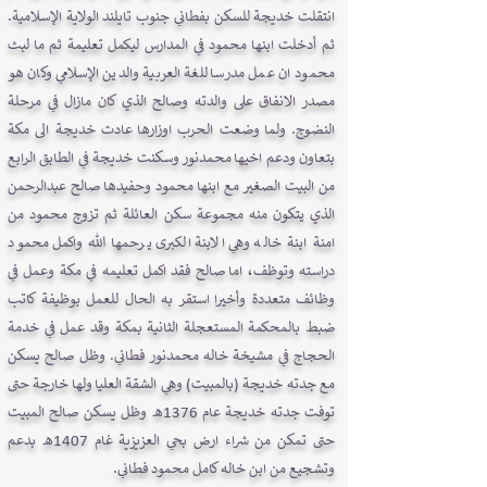
انتقلت خديجة للسكن بفطاني جنوب تايلند الولاية الإسلامية.
ثم أدخلت ابنها محمود في المدارس ليكمل تعليمة ثم ما لبث
محمود ان عمل مدرسا للغة العربية والدين الإسلامي وكان هو
مصدر الانفاق على والدته وصالح الذي كان مازال في مرحلة
النضوج. ولما وضعت الحرب اوزارها عادت خديجة الى مكة
بتعاون ودعم اخيها محمدنور وسكنت خديجة في الطابق الرابع
من البيت الصغير مع ابنها محمود وحفيدها صالح عبدالرحمن
الذي يتكون منه مجموعة سكن العائلة ثم تزوج محمود من
امنة ابنة خاله وهي الابنة الكبرى يرحمها الله واكمل محمود
دراسته وتوظف، اما صالح فقد اكمل تعليمه في مكة وعمل في
وظائف متعددة وأخيرا استقر به الحال للعمل بوظيفة كاتب
ضبط بالمحكمة المستعجلة الثانية بمكة وقد عمل في خدمة
الحجاج في مشيخة خاله محمدنور فطاني. وظل صالح يسكن
مع جدته خديجة (بالمبيت) وهي الشقة العليا ولها خارجة حتى
توفت جدته خديجة عام 1376هـ وظل يسكن صالح المبيت
حتى تمكن من شراء ارض بحي العزيزية غام 1407هـ بدعم
وتشجيع من ابن خاله كامل محمود فطاني.