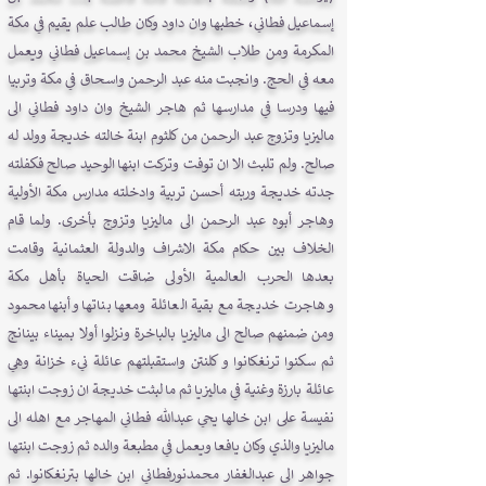
إسماعيل فطاني، خطبها وان داود وكان طالب علم يقيم في مكة
المكرمة ومن طلاب الشيخ محمد بن إسماعيل فطاني ويعمل
معه في الحج. وانجبت منه عبد الرحمن واسحاق في مكة وتربيا
فيها ودرسا في مدارسها ثم هاجر الشيخ وان داود فطاني الى
ماليزيا وتزوج عبد الرحمن من كلثوم ابنة خالته خديجة وولد له
صالح. ولم تلبث الا ان توفت وتركت ابنها الوحيد صالح فكفلته
جدته خديجة وربته أحسن تربية وادخلته مدارس مكة الأولية
وهاجر أبوه عبد الرحمن الى ماليزيا وتزوج بأخرى. ولما قام
الخلاف بين حكام مكة الاشراف والدولة العثمانية وقامت
بعدها الحرب العالمية الأولى ضاقت الحياة بأهل مكة
وهاجرت خديجة مع بقية العائلة ومعها بناتها وأبنها محمود
ومن ضمنهم صالح الى ماليزيا بالباخرة ونزلوا أولا بميناء بينانج
ثم سكنوا ترنغكانوا و كلنتن واستقبلتهم عائلة نيء خزانة وهي
عائلة بارزة وغنية في ماليزيا ثم ما لبثت خديجة ان زوجت ابنتها
نفيسة على ابن خالها يحي عبدالله فطاني المهاجر مع اهله الى
ماليزيا والذي وكان يافعا ويعمل في مطبعة والده ثم زوجت ابنتها
جواهر الى عبدالغفار محمدنورفطاني ابن خالها بترنغكانوا. ثم