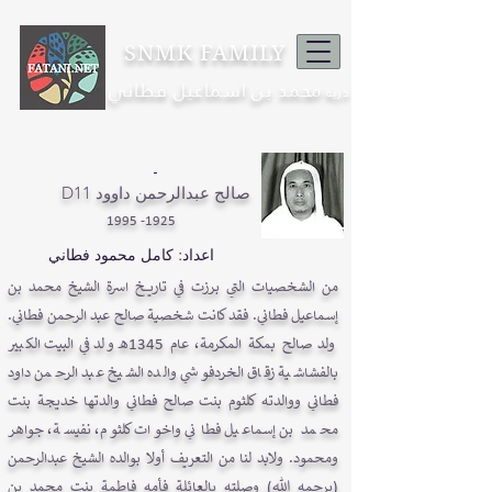
SNMK FAMILY
محمد بن اسماعيل فطاني
ذرية
-
D11 صالح عبدالرحمن داوود
1925- 1995
اعداد: كامل محمود فطاني
من الشخصيات التي برزت في تاريخ اسرة الشيخ محمد بن
إسماعيل فطاني. فقد كانت شخصية صالح عبد الرحمن فطاني.
ولد صالح بمكة المكرمة، عام 1345هـ ولد في البيت الكبير
بالفشاشية زقاق الخردفوشي والده الشيخ عبد الرحمن داود
فطاني ووالدته كلثوم بنت صالح فطاني والدتها خديجة بنت
محمد بن إسماعيل فطاني واخوات كلثوم، نفيسة، جواهر
ومحمود. ولابد لنا من التعريف أولا بوالده الشيخ عبدالرحمن
(يرحمه الله) وصلته بالعائلة فأمه فاطمة بنت محمد بن