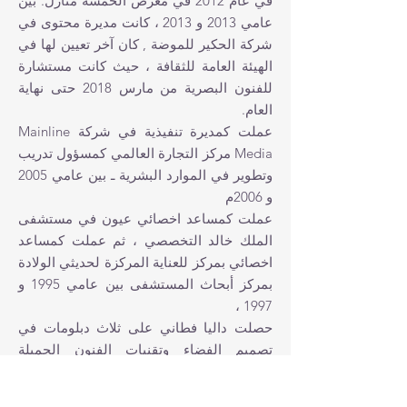
في عام 2012 في معرض الخمسة منازل. بين
عامي 2013 و 2013 ، كانت مديرة محتوى في
شركة الحكير للموضة , كان آخر تعيين لها في
الهيئة العامة للثقافة ، حيث كانت مستشارة
للفنون البصرية من مارس 2018 حتى نهاية
العام.
عملت كمديرة تنفيذية في شركة Mainline
Media مركز التجارة العالمي كمسؤول تدريب
وتطوير في الموارد البشرية ـ بين عامي 2005
و 2006م
عملت كمساعد اخصائي عيون في مستشفى
الملك خالد التخصصي ، ثم عملت كمساعد
اخصائي بمركز للعناية المركزة لحديثي الولادة
بمركز أبحاث المستشفى بين عامي 1995 و
1997 ،
حصلت داليا فطاني على ثلاث دبلومات في
تصميم الفضاء وتقنيات الفنون الجميلة
وتصميم المنتجات في عام 2011 من جامعة
إميلي كار للفنون والتصميم في كندا. في عام