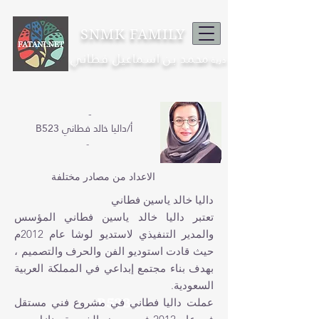
SNMK FAMILY
محمد بن اسماعيل فطاني
ذرية
-
B523 أ/داليا خالد فطاني
-
الاعداد من مصادر مختلفة
داليا خالد ياسين فطاني
تعتبر داليا خالد ياسين فطاني المؤسس
والمدير التنفيذي لاستديو لوشا عام 2012م
حيث قادت استوديو الفن والحرف والتصميم ،
بهدف بناء مجتمع إبداعي في المملكة العربية
السعودية.
B523
عملت داليا فطاني في مشروع فني مستقل