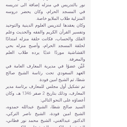
نور بالتدريس في منزله إضافة الى تدريسه
في المسجد الحرام، وكان يحضر دروسه
المنزلية طلاب الملايو خاصة.
وكان يعقدها لتدريس العلوم الدينية والتوحيد
وتفسير القرأن الكريم والفقه والحديث وعلم
الفلك والحساب، فكانت حلقة منزله امتدادًا
لحلقة المسجد الحرام، وأصبح منزله بحي
القشاشية موردًا عذبًا يرده طلاب العلم
والمعرفة.
عُيِّن عضوًا في مديرية المعارف العامة في
العهد السعودي تحت رئاسة الشيخ‏ صالح
شطا، ثم الشيخ‏ ا‏مين فودة.
تم تشكيل أول مجلس للمعارف برئاسة مدير
المعارف، وذلك بتاريخ 2 صفر 1346 هـ، وكان
أعضاؤه على النحو التالي:
السيد صالح شطا، الشيخ‏ عبدالله حمدوه،
الشيخ‏ ا‏مين فودة، الشيخ‏ ناصر التركي،
الدكتور عبدالغني، الشيخ‏ محمد نور فطاني،