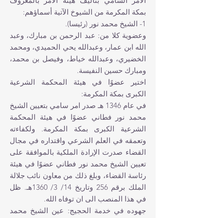
الأمر السامي بتأليف هيئة الأمر بالمعروف
بمكة المكرمة من الشيوخ الآتية أسماؤهم:
1- الشيخ‏ محمد نور (رئيسا).
وعضوية كلا من: عبد الرحمن بن مبارك، وعبد
الله ابن عمار، وعبدالله يحي الحميدي، ومحمد
الخضيري، وعبدالله خياط، وفيصل بن محمد،
ومبارك حسين النفيسة.
اختير عضوًا في هيئة المحكمة الشرعية
الكبرى بمكة المكرمة:
في عام 1346 هـ صدر امر سامي بتعيين الشيخ‏
محمد نور فطاني عضوًا في هيئة المحكمة
الشرعية الكبرى بمكة المكرمة. ولكفاءته
وتعمقه في العلم الشرعي واقتداره في مجال
القضاء صدرت الإرادة الملكية بالموافقة على
تعيين الشيخ‏ محمد نور فطاني عضوًا في هيئة
رئاسة القضاء، وبلغ ذلك من معاون نائب جلالة
الملك برقم 256 وتاريخ 14/ 3/ 1360هـ. ظل
في هذا المنصب الى ان توفاه الله.
جهوده في خدمة الحجيج: عين الشيخ‏ محمد