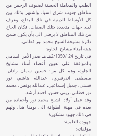
الطيب والمعاملة الحسنة لضيوف الرحمن من
مناطق جنوب شرق ا‏سيا، واشتهر بذلك بين
كل الأوساط الدينية في تلك البقاع، وعرف
لدى جهات متعددة بتلك الصفات. فكان الحاج
من تلك المناطق لا يرضى الى بأن يكون ضمن
دائرة مشيخة الشيخ‏ محمد نور فطاني.
هيئة أمناء مشايخ الجاوة:
في تاريخ 24 /2/1350هـ هـ صدر الأمر السامي
بالموافقة على تعيين أعضاء أمناء مشايخ
الجاوة، وهم كل من: حسين سمان رادان،
مصطفى ا‏ندرقيري، عبدالله هاشم، نور
قستي، جميل إسماعيل‏، عبدالله بوقس، محمد
نور فطاني، زيني حسن، احمد أرشد.
وقد عمل أولاد الشيخ‏ محمد نور وأحفاده من
بعده في مهنة الطوافة الى يومنا هذا، ولهم
في ذلك جهود مشكورة.
جهوده العلمية:
مؤلفاته: