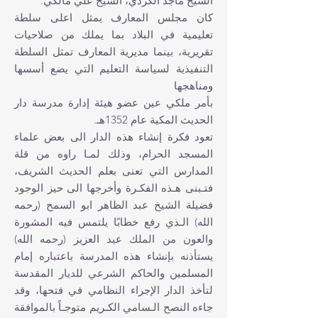
الشيخ‏ ماجد الكردي، الشيخ‏ علي مالكي.
كان مجلس المعارف يمثل اعلى سلطة
تعليمية في البلاد بما يملك من صلاحيات
تقريرية، بينما مديرية المعارف تمثل السلطة
التنفيذية لسياسة التعليم التي يضع أسسها
ومناهجها
بأمر ملكي عين عضو هيئة إدارة مدرسة دار
الحديث المكية عام 1352هـ.
تعود فكرة إنشاء هذه الدار الى بعض علماء
المسجد الحرام، وذلك لمـا را‏وه من قلة
المدارس التي تعنى بعلم الحديث الشريف،
فتـبنى هـذه الفكـرة وأخرجها الى حيز الوجود
فضيلة الشيخ‏ عبد الظاهر ا‏بو السمح (رحمه
الله) الـذي رفع خطابًا يلتمس فيه المشورة
والعون من الملك عبد العزيز (رحمه الله)
يستأذنه بإنشاء هذه المدرسة باعتباره إمام
المسلمين والحاكم الشرعي للديار المقدسة
لتأخذ الدار الإجراء النظامي في فتحها، وقد
جاءه النصح الـسامي الكـريم متوجـاً بالموافقة