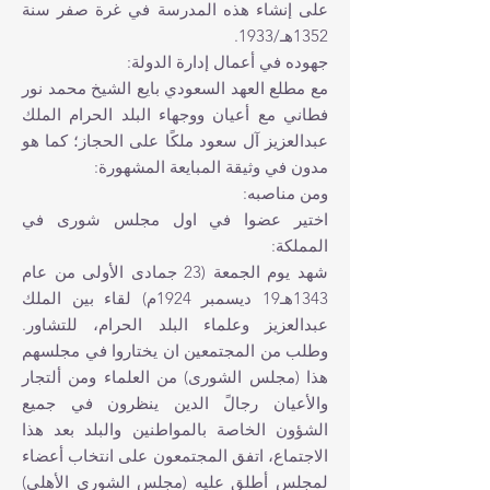
على إنشاء هذه المدرسة في غرة صفر سنة
1352هـ/1933.
جهوده في أعمال إدارة الدولة:
مع مطلع العهد السعودي بايع الشيخ‏ محمد نور
فطاني مع أعيان ووجهاء البلد الحرام الملك
عبدالعزيز آل سعود ملكًا على الحجاز؛ كما هو
مدون في وثيقة المبايعة المشهورة:
ومن مناصبه:
اختير عضوا في اول مجلس شورى في
المملكة:
شهد يوم الجمعة (23 جمادى الأولى من عام
1343هـ19 ديسمبر 1924م) لقاء بين الملك
عبدالعزيز وعلماء البلد الحرام، للتشاور.
وطلب من المجتمعين ا‏ن يختاروا في مجلسهم
هذا (مجلس الشورى) من العلماء ومن ألتجار
والأعيان رجالً الدين ينظرون في جميع
الشؤون الخاصة بالمواطنين والبلد بعد هذا
الاجتماع، اتفق المجتمعون على انتخاب أعضاء
لمجلس أطلق عليه (مجلس الشورى الأهلي)