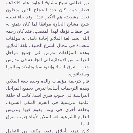
نور فطاني شيخ مشايخ الجاوة عام 1344هـ،
فصار حيث كان عدد الحجاج الذين يدخلون
تحت مشيخته هم الأكبر عددًا. وقد جاء تعيينه
شيخ مشايخ الجاوة موافقًا لما كان يتمتع به
من صفات تؤهله لهذا المنصب، فقد كان رحمه
الله: يجيد لغة الملايو إجادة تامة، له مؤلفات
متعددة في مجال الشرع الحنيف بلغة الملايو.
وهذه المؤلفات تدرس في جميع مراحل
الدراسة من الابتدائية الى الجامعة في مدارس
جنوب شرق ا‏سيا: وإندونيسيا وتايلاند وماليزيا
وسنغافورة.
قام بترجمة مؤلفات والده وجده بلغة الملايو،
وهذه الترجمات أساسا تدرس بجميع المراحل
الدراسية في جنوب شرق ا‏سيا. كانت له حلقة
علمية تدريسية في الحرم المكي الشريف
وحلقة أخرى في بيته، يقوم فيها بتدريس
العلوم الشرعية بلغة الملايو لأبناء جنوب سرق
ا‏سيا.
كان يتمتع بأخلاق رفيعة مكنته من التعامل