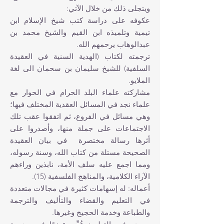
ويتجلى ذلك من خلال الآتي:
عكوفه على دراسة كتب شيخ‏ الإسلام ابن
تيمية وتلميذه ابن القيم والشيخ‏ محمد بن
عبدالوهاب يرحمهم الله.
ترجمته لكتاب (الهدية السنية في العقيدة
السلفية) للشيخ‏ سليمان بن سحمان الى لغة
الملايو.
مشاركته علماء البلد الحرام في الحوار مع
علماء نجد في المسائل العقدية المختلف فيها؛
وهي مسائل في الفروع، ثم اتفقوا عقب تلك
الاجتماعات على جملة منها، وأصدروا على
أثرها رسالة مختصرة ‏ في بيان العقيدة
الصحيحة مستلة من كتاب الله، وسنة رسوله،
ومما اجمع عليه سلف الأمة، نابذين وراءهم
الآراء الكلامية، والمناهج الفلسفية (15).
أعماله: له إسهامات كثيرة في مجالات متعددة
في التعليم والقضاء والتأليف والترجمة
والطباعة وخدمة الحجيج وغيرها.