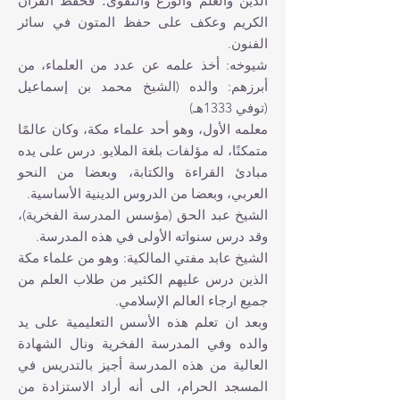
الدين والعلم والورع والتقوى؛ فحفظ القرأن
الكريم وعكف على حفظ المتون في سائر
الفنون.
شيوخه: أخذ علمه عن عدد من العلماء، من
أبرزهم: والده (الشيخ‏ محمد بن إسماعيل‏
(توفي 1333هـ)
معلمه الأول، وهو أحد علماء مكة، وكان عالمًا
متمكنًا، له مؤلفات بلغة الملايو. درس على يده
مبادئ القراءة والكتابة، وبعضا من النحو
العربي، وبعضا من الدروس الدينية الأساسية.
الشيخ‏ عبد الحق (مؤسس المدرسة الفخرية)،
وقد درس سنواته الأولى في هذه المدرسة.
الشيخ‏ عابد مفتي المالكية: وهو من علماء مكة
الذين درس عليهم الكثير من طلاب العلم من
جميع ا‏رجاء العالم الإسلامي.
وبعد ا‏ن تعلم هذه الأسس التعليمية على يد
والده وفي المدرسة الفخرية ونال الشهادة
العالية من هذه المدرسة أجيز بالتدريس في
المسجد الحرام، الى أنه أراد الاستزادة من