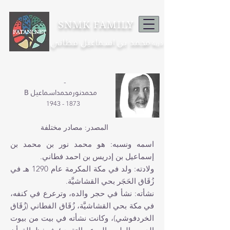
SNMK FAMILY
محمد بن اسماعيل فطاني
ذرية
-
B محمدنورمحمداسماعيل
1873 - 1943
المصدر: مصادر مختلفة
اسمه ونسبه: هو محمد نور بن محمد بن
إسماعيل‏ بن إدريس بن احمد فطاني.
ولادته: ولد في مكة المكرمة عام 1290 هـ في
زُقَاق الحَجَر بحي القشاشيَّة.
نشأته: نشأ‏ في حجر والده، وترعرع في كنفه،
في مكة بحي القشاشيَّة، زُقَاق الفطاني (زُقَاق
B
الخردفوشي)، وكانت نشأته في بيت من بيوت