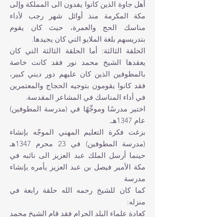
أهل جاوة الذين كانوا يفدون الى المملكة وإلى
مكة المكرمة منذ أوائل شهر رجب لأداء
مناسك الحج والعمرة، حيث كان يقوم
بتدريسهم بلغة الملايو التي كان يجيدها.
الحلقة الثالثة: أما الحلقة الثالثة التي كان
يعقدها الشيخ‏ محمد نور فقد كانت خاصة
بالمطوفين الذين كان عليهم دور ديني كبير،
فقد كانوا يقومون بتوجيه الحجاج والمعتمرين
في أداء المناسك في المشاعر المقدسة.
اختير مدرسًا وموجِّهًا في (مدرسة المطوفين)
عام 1347هـ.
بزغت فكرة التعليم المهني الموجّه بإنشاء
(مدرسة المطوفين) في 23 محرم 1347هـ
حينما أرسل الملك عبد العزيز الى نائبه في
مكة الأمير فيصل بن عبد العزيز يأمره بإنشاء
مدرسة
كما كان للشيخ‏ رحمه الله حلقة رابعة في
منزله:
كعادة علماء البلد الحرام فقد قام الشيخ‏ محمد