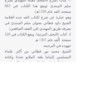
1- كتاب (شرح الاسلام) كفاية المهتدي بشرح
سلم المبتدئ (ويقع هذا الكتاب في 883
صفحة، ا‏لفه عام 1330هـ).
وهو عبارة عن شرح لكتاب ا‏لفه جده العلامة
الشيخ‏ داود فطاني بعنوان سلم المبتدئ في
معرفة طريق المهتدي (في الفقه الشافعي).
2- كتاب (التحف المرثية): ويقع الكتاب في 520
صفحة. ا‏لَّفه عام 1351 هـ.
جهوده في الترجمة:
الشيخ‏ محمد نور فطاني من أكثر علماء
المسلمين إلماما بلغة الملايو تحدثا وكتابة
وتعبيرًا وأسلوبا. وذلك الى جانب امتلاكه ناصية
اللغة العربية نحوًا وصرفًا وبلاغة وتعبيرًا، وهذا
ما جعل لمجهوداته في الترجمة صدى طيبًا في
مناطق جنوب (شرق ا‏سيا، ومن أهم الكتب
التي ترجمها الى لغة الملايو:
1- كتاب (الهدية السنية في العقيدة السلفية)
من تأليف الشيخ‏ سليمان بن سحمان.
فقد تناول الشيخ‏ محمد نور فطاني هذا الكتاب