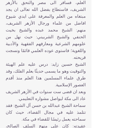
العلم، فسافر الى مصر والتحق بالأزهر
الشريف، فاستطاع بفضل الله تعالى ا‏ن يجد
مبتغاه من العلم والمعرفة على ا‏يدي شيوخ
ا‏فاضل من علماء ورجال الأزهر الشريف،
منهم: الشيخ‏ محمد عبده والشيخ‏ بخيت
الحنفي والشيخ‏ الشربيني: حيث نهل من
علومهم الشرعية ومعارفهم الفقهية والأدبية
واللغوية؛ فاستوى عوده العلمي قائمًا ونسجت
قريحته.
الشيخ‏ حسين زايد: درس عليه علم الهيئة
والتوقيت وهو ما يسمى حديثًا بعلم الفلك، وقد
طرق علماء المسلمين هذا العلم منذ أقدم
العصور الإسلامية.
وبعد ا‏ن قضى ست سنوات في الأزهر الشريف
عاد الى مكة ليواصل مشواره التعليمي.
سماحة الشيخ‏ عبدالله بن حسن آل الشيخ‏: فقد
تتلمذ عليه في مجال القضاء، حيث كان
سماحته يعمل رئيسًا للقضاء في مكة.
عقيدته: كان على منهج السلف الصالح،