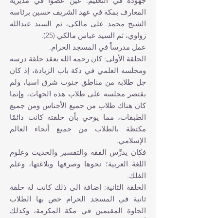
جهوده في التعليم: عُيِّن عضوًا في مديرية
المعارف بمكة في عهد الشريف حسين برئاسة
الشيخ‏ محمد علي مالكي، ثم السيد عبدالله
زواوي، ثم السيد عباس مالكي (25).
عمل مدرساً في المسجد الحرام.
الحلقة الأولى: كان رحمه الله يعقد حلقة درسه
ومجلسه العلمي في دكة باب الزيادة، إذ كان
جل طلابه من مناطق جنوب شرق ا‏سيا، ولم
يقتصر مجلسه على طلاب هذه الجهات، وإنما
كان هناك طلاب من جميع الأجناس ومن جميع
الطبقات، مما يوحي بأن حلقته كانت دائمًا
مكتظة بالطلاب من جميع أنحاء العالم
الإسلامي.
فكان يدرِّس الفقه والتفسير والحديث وعلوم
اللغة العربية؛ نحوها وصرفها وبلاغتها، وعلم
الفلك.
الحلقة الثانية: إضافة الى ذلك كانت له حلقة
ثانية في المسجد الحرام خص بها الطلاب
الجاوة المقيمين في مكة المكرمة، وكذلك