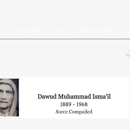
h
مكتبة الموقع
عام
عائلة أل فطاني
ية