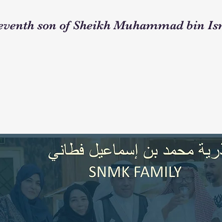
seventh son of Sheikh Muhammad bin Ism